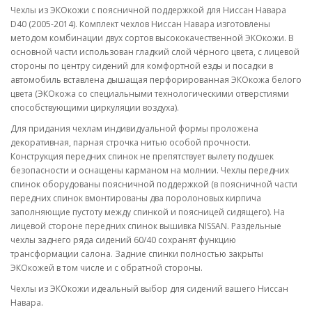
Чехлы из ЭКОкожи с поясничной поддержкой для Ниссан Навара
D40 (2005-2014). Комплект чехлов Ниссан Навара изготовлены
методом комбинации двух сортов высококачественной ЭКОкожи. В
основной части использован гладкий слой чёрного цвета, с лицевой
стороны по центру сидений для комфортной езды и посадки в
автомобиль вставлена дышащая перфорированная ЭКОкожа белого
цвета (ЭКОкожа со специальными технологическими отверстиями
способствующими циркуляции воздуха).
Для придания чехлам индивидуальной формы проложена
декоративная, парная строчка нитью особой прочности.
Конструкция передних спинок не препятствует вылету подушек
безопасности и оснащены карманом на молнии. Чехлы передних
спинок оборудованы поясничной поддержкой (в поясничной части
передних спинок вмонтированы два поролоновых кирпича
заполняющие пустоту между спинкой и поясницей сидящего). На
лицевой стороне передних спинок вышивка NISSAN. Раздельные
чехлы заднего ряда сидений 60/40 сохранят функцию
трансформации салона. Задние спинки полностью закрыты
ЭКОкожей в том числе и с обратной стороны.
Чехлы из ЭКОкожи идеальный выбор для сидений вашего Ниссан
Навара.