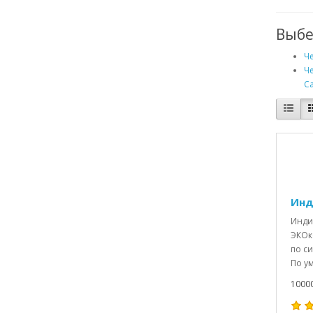
Выбе
Че
Че
С
Инд
Инди
ЭКОк
по с
По ум
10000