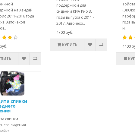
ничной
Тойота
поддержкой для
ержкой на Хёндай
(ЭКОко
сидений КИА Рио 3,
рис 2011-2016 года
перфор
годы выпуска с 2011 -
ка. Авточехол
года в
2017. Авточехо..
ов..
и..
4700 руб.
КУПИТЬ
руб.
4400 р
УПИТЬ
КУ
ита спинки
еднего
ения
та спинки
днего сидения
найка