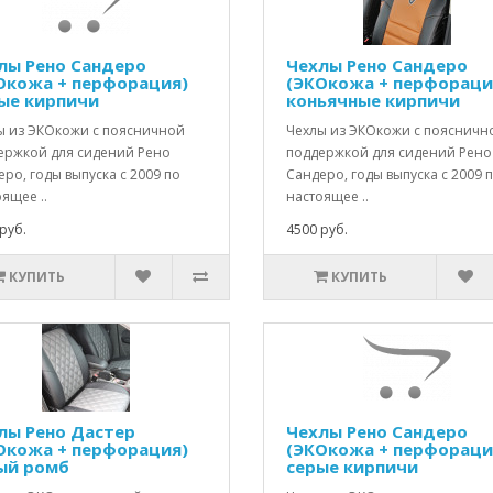
лы Рено Сандеро
Чехлы Рено Сандеро
Окожа + перфорация)
(ЭКОкожа + перфораци
ые кирпичи
коньячные кирпичи
ы из ЭКОкожи с поясничной
Чехлы из ЭКОкожи с поясничн
ержкой для сидений Рено
поддержкой для сидений Рено
ро, годы выпуска с 2009 по
Сандеро, годы выпуска с 2009 
ящее ..
настоящее ..
руб.
4500 руб.
КУПИТЬ
КУПИТЬ
лы Рено Дастер
Чехлы Рено Сандеро
Окожа + перфорация)
(ЭКОкожа + перфораци
ый ромб
серые кирпичи