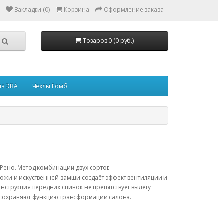
Закладки (0)
Корзина
Оформление заказа
Товаров 0 (0 руб.)
из ЭВА
Чехлы Ромб
Рено. Метод комбинации двух сортов
ожи и искуственной замши создаёт эффект вентиляции и
нструкция передних спинок не препятствует вылету
а сохраняют функцию трансформации салона.