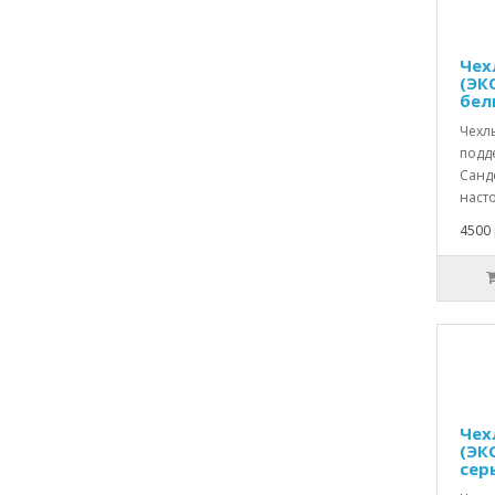
Чех
(ЭК
бел
Чехл
подд
Санде
насто
4500 
Чех
(ЭК
сер