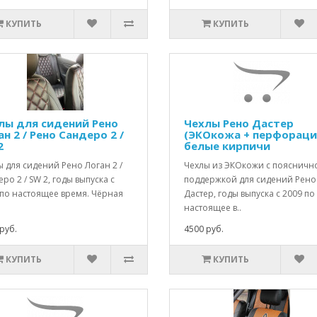
КУПИТЬ
КУПИТЬ
лы для сидений Рено
Чехлы Рено Дастер
н 2 / Рено Сандеро 2 /
(ЭКОкожа + перфораци
2
белые кирпичи
 для сидений Рено Логан 2 /
Чехлы из ЭКОкожи с поясничн
ро 2 / SW 2, годы выпуска с
поддержкой для сидений Рено
 по настоящее время. Чёрная
Дастер, годы выпуска с 2009 по
настоящее в..
руб.
4500 руб.
КУПИТЬ
КУПИТЬ