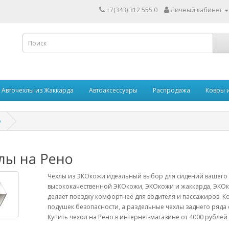
+7(343) 312 555 0
Личный кабинет
Авточехлы из Жаккарда
Автоаксессуары
Распродажа
Ковры 
о
лы на Рено
Чехлы из ЭКОкожи идеальный выбор для сидений вашего 
высококачественной ЭКОкожи, ЭКОкожи и жаккарда, ЭКОк
делает поездку комфортнее для водителя и пассажиров. Ко
подушек безопасности, а раздельные чехлы заднего ряд
Купить чехол на Рено в интернет-магазине от 4000 рублей