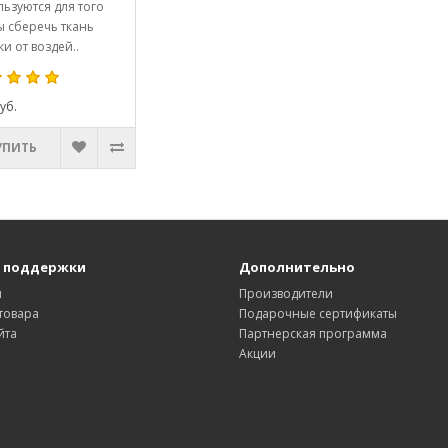
ьзуются для того
ы сберечь ткань
и от воздей..
уб.
УПИТЬ
 поддержки
Дополнительно
ы
Производители
товара
Подарочные сертификаты
йта
Партнерская программа
Акции