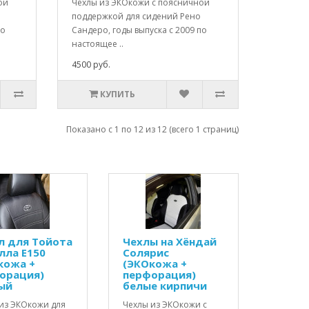
ой
Чехлы из ЭКОкожи с поясничной
поддержкой для сидений Рено
по
Сандеро, годы выпуска с 2009 по
настоящее ..
4500 руб.
КУПИТЬ
Показано с 1 по 12 из 12 (всего 1 страниц)
л для Тойота
Чехлы на Хёндай
лла Е150
Солярис
кожа +
(ЭКОкожа +
орация)
перфорация)
ый
белые кирпичи
из ЭКОкожи для
Чехлы из ЭКОкожи с