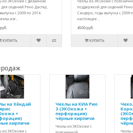
ы из ЭКОкожи с дизайном
Чехлы из ЭКОкожи с поясничн
 для сидений Рено Дастер,
поддержкой для сидений Рено
выпуска с 2009 по 2014.
Сандеро, годы выпуска с 2009 
ехлы изг..
настоящее ..
руб.
4500 руб.
КУПИТЬ
КУПИТЬ
продаж
лы на Хёндай
Чехлы на КИА Рио
Чехо
ярис
3 (ЭКОкожа +
Коро
Окожа +
перфорация)
(ЭКО
форация)
чёрные кирпичи
перф
ные кирпичи
чёрн
Чехлы из ЭКОкожи с
ы из ЭКОкожи с
Чехлы 
поясничной