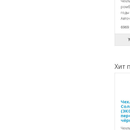
Чехл
ромб
годы 
Авточ
6969 
Хит 
Чех
Сол
(ЭК
пер
чёр
Чехл