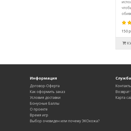
испол
чтоб
обивк
150 р
К
Информация
Служба
Договор-Оферта
Контакт
Как оформить заказ
Возврат 
Условия доставки
Карта са
Бонусные Баллы
О проекте
Время игр
Выбор очевиден или почему ЭКОкожа?