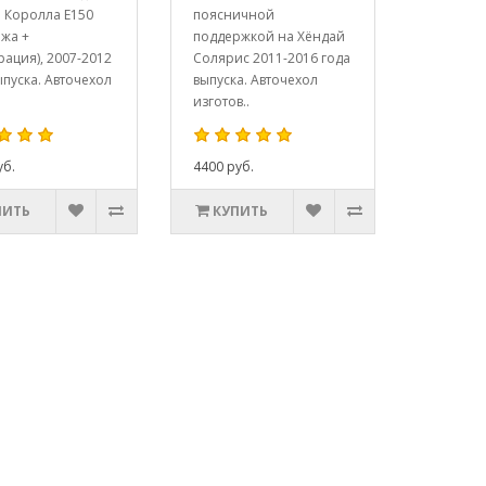
 Королла Е150
поясничной
жа +
поддержкой на Хёндай
ация), 2007-2012
Солярис 2011-2016 года
ыпуска. Авточехол
выпуска. Авточехол
изготов..
уб.
4400 руб.
ПИТЬ
КУПИТЬ