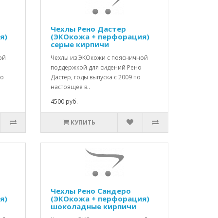
Чехлы Рено Дастер
я)
(ЭКОкожа + перфорация)
серые кирпичи
ой
Чехлы из ЭКОкожи с поясничной
поддержкой для сидений Рено
по
Дастер, годы выпуска с 2009 по
настоящее в..
4500 руб.
КУПИТЬ
Чехлы Рено Сандеро
я)
(ЭКОкожа + перфорация)
шоколадные кирпичи