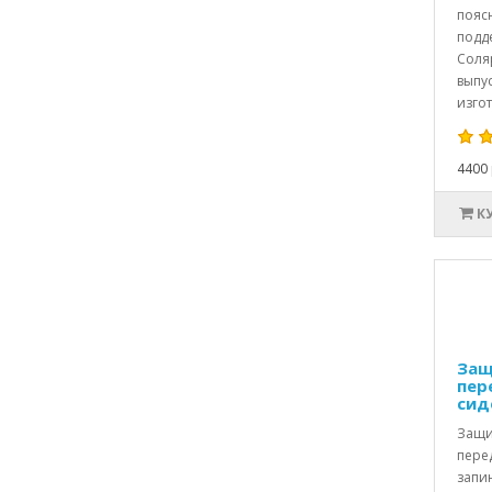
пояс
подд
Соля
выпус
изгот
4400 
К
Защ
пер
сид
Защи
пере
запи