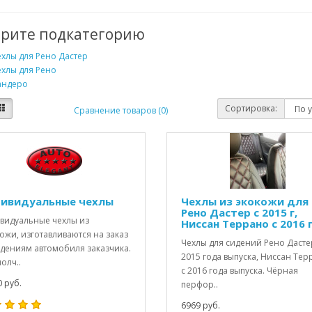
рите подкатегорию
хлы для Рено Дастер
хлы для Рено
андеро
Сортировка:
Сравнение товаров (0)
ивидуальные чехлы
Чехлы из экокожи для
Рено Дастер с 2015 г,
видуальные чехлы из
Ниссан Террано с 2016 г
ожи, изготавливаются на заказ
Чехлы для сидений Рено Дасте
идениям автомобиля заказчика.
2015 года выпуска, Ниссан Те
олч..
с 2016 года выпуска. Чёрная
 руб.
перфор..
6969 руб.