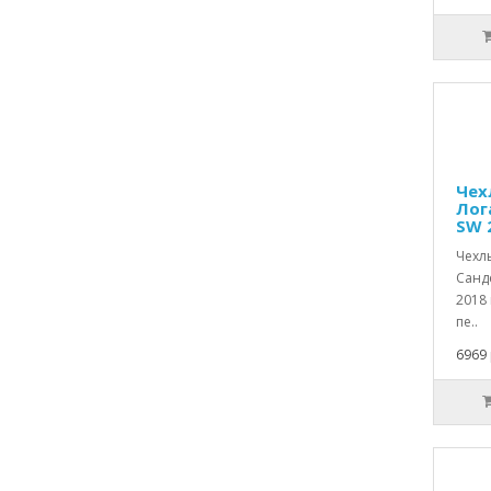
Чех
Лога
SW 
Чехлы
Санде
2018
пе..
6969 