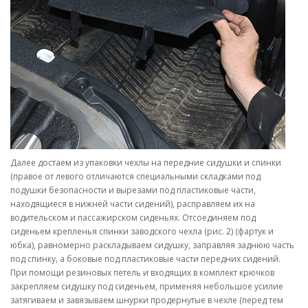
Далее достаем из упаковки чехлы на передние сидушки и спинки
(правое от левого отличаются специальными складками под
подушки безопасности и вырезами под пластиковые части,
находящиеся в нижней части сидений), расправляем их на
водительском и пассажирском сиденьях. Отсоединяем под
сиденьем крепленья спинки заводского чехла (рис. 2) (фартук и
юбка), равномерно раскладываем сидушку, заправляя заднюю часть
под спинку, а боковые под пластиковые части передних сидений.
При помощи резиновых петель и входящих в комплект крючков
закрепляем сидушку под сиденьем, применяя небольшое усилие
затягиваем и завязываем шнурки продернутые в чехле (перед тем