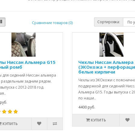
Сортировка:
Сравнение товаров (0)
лы Ниссан Альмера G15
Чехлы Ниссан Альмера
ный ромб
(ЭКОкожа + перфораци
белые кирпичи
ы для сидений Ниссан альмера
Чехлы из ЭКОкожи с поясничн
с раздельным задним рядом.
поддержкой для сидений Нисс
выпуска с 2012-2018 год.
Альмера G15. Годы выпуска с 2
я..
по наши..
руб.
4400 руб.
КУПИТЬ
КУПИТЬ