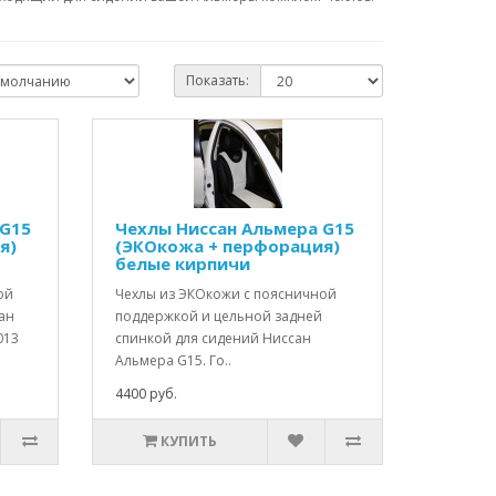
Показать:
 G15
Чехлы Ниссан Альмера G15
я)
(ЭКОкожа + перфорация)
белые кирпичи
ой
Чехлы из ЭКОкожи с поясничной
ан
поддержкой и цельной задней
013
спинкой для сидений Ниссан
Альмера G15. Го..
4400 руб.
КУПИТЬ