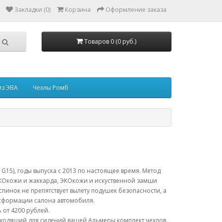
Закладки (0)
Корзина
Оформление заказа
Товаров 0 (0 руб.)
из ЭВА
Чехлы Ромб
G15), годы выпуска с 2013 по настоящее время. Метод
КОкожи и жаккарда, ЭКОкожи и искуственной замши
пинок не препятствует вылету подушек безопасности, а
сформации салона автомобиля.
 от 4200 рублей.
дходящий для сидений вашей Альмеры комплект чехлов.