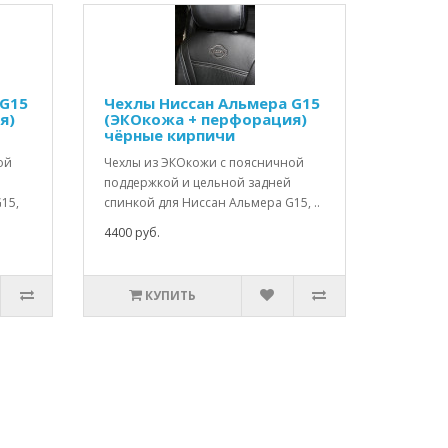
 G15
Чехлы Ниссан Альмера G15
я)
(ЭКОкожа + перфорация)
чёрные кирпичи
ой
Чехлы из ЭКОкожи с поясничной
поддержкой и цельной задней
15,
спинкой для Ниссан Альмера G15, ..
4400 руб.
КУПИТЬ