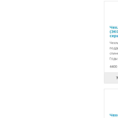
Чех
(ЭК
сер
Чехл
подд
спин
Годы 
4400 
Чех