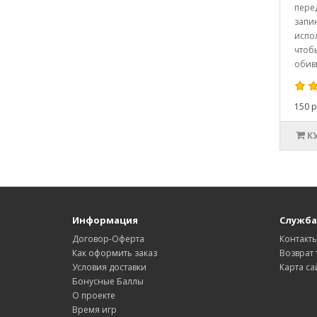
пере
запи
испол
чтоб
обивк
150 р
К
Информация
Служба
Договор-Оферта
Контакт
Как оформить заказ
Возврат 
Условия доставки
Карта са
Бонусные Баллы
О проекте
Время игр