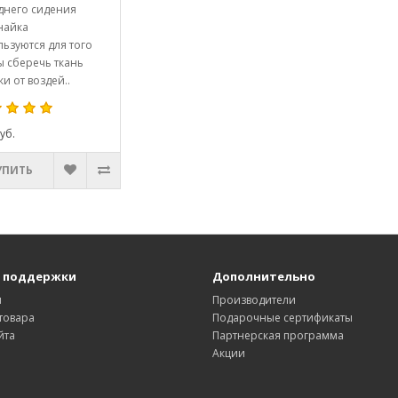
днего сидения
найка
ьзуются для того
ы сберечь ткань
и от воздей..
уб.
УПИТЬ
 поддержки
Дополнительно
ы
Производители
товара
Подарочные сертификаты
йта
Партнерская программа
Акции