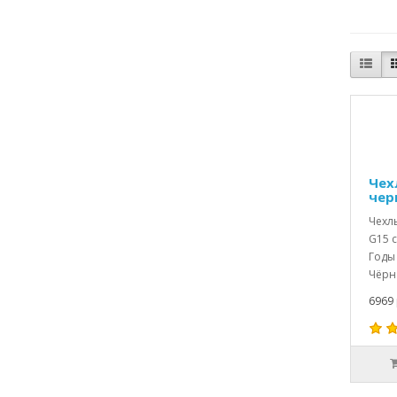
Чех
чер
Чехл
G15 
Годы 
Чёрна
6969 