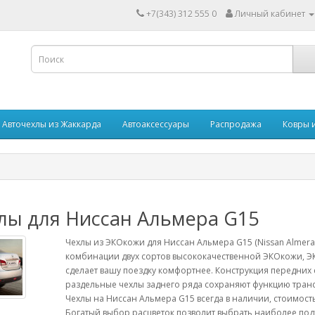
+7(343) 312 555 0
Личный кабинет
Авточехлы из Жаккарда
Автоаксессуары
Распродажа
Ковры 
лы для Ниссан Альмера G15
Чехлы из ЭКОкожи для Ниссан Альмера G15 (Nissan Almera 
комбинации двух сортов высококачественной ЭКОкожи, Э
сделает вашу поездку комфортнее. Конструкция передних с
раздельные чехлы заднего ряда сохраняют функцию тран
Чехлы на Ниссан Альмера G15 всегда в наличии, стоимость
Богатый выбор расцветок позволит выбрать наиболее по