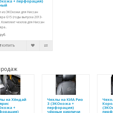
Окожа + перфорация)
ный
л из ЭКОкожи для Ниссан
ра G15 (годы выпуска 2013-
. Комплект чехлов для Ниссан
ера..
руб.
КУПИТЬ
продаж
лы на Хёндай
Чехлы на КИА Рио
Чехо
ярис
3 (ЭКОкожа +
Коро
Окожа +
перфорация)
(ЭКО
форация)
чёрные кирпичи
перф