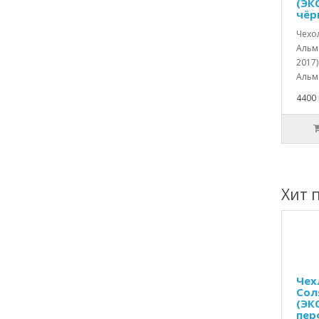
(ЭК
чёр
Чехо
Альме
2017)
Альм
4400 
Хит 
Чех
Сол
(ЭК
пер