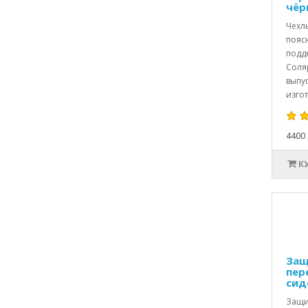
чёр
Чехл
пояс
подд
Соля
выпус
изгот
4400 
К
Защ
пер
сид
Защи