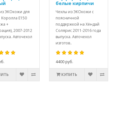
ый
белые кирпичи
из ЭКОкожи для
Чехлы из ЭКОкожи с
 Королла Е150
поясничной
жа +
поддержкой на Хёндай
ация), 2007-2012
Солярис 2011-2016 года
ыпуска. Авточехол
выпуска. Авточехол
изготов..
уб.
4400 руб.
ПИТЬ
КУПИТЬ