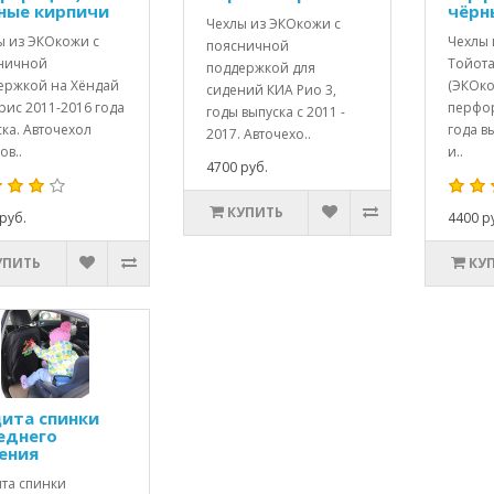
ные кирпичи
чёрн
Чехлы из ЭКОкожи с
ы из ЭКОкожи с
Чехлы 
поясничной
ничной
Тойота
поддержкой для
ержкой на Хёндай
(ЭКОко
сидений КИА Рио 3,
рис 2011-2016 года
перфор
годы выпуска с 2011 -
ка. Авточехол
года в
2017. Авточехо..
ов..
и..
4700 руб.
КУПИТЬ
руб.
4400 р
УПИТЬ
КУ
ита спинки
еднего
ения
та спинки