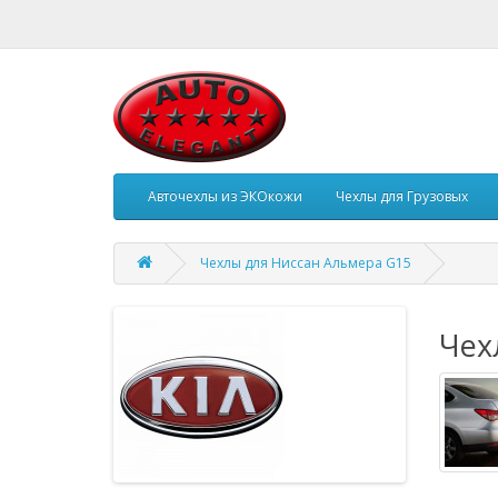
Авточехлы из ЭКОкожи
Чехлы для Грузовых
Чехлы для Ниссан Альмера G15
Чех