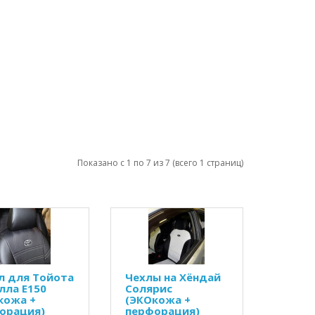
Показано с 1 по 7 из 7 (всего 1 страниц)
л для Тойота
Чехлы на Хёндай
лла Е150
Солярис
кожа +
(ЭКОкожа +
орация)
перфорация)