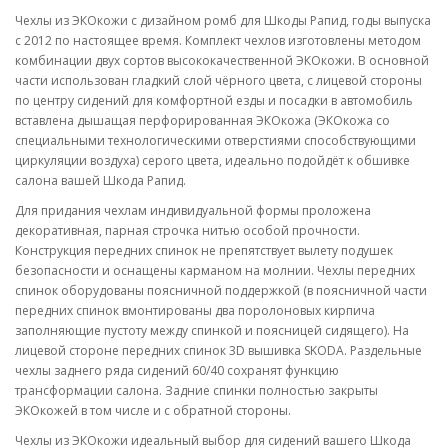
Чехлы из ЭКОкожи с дизайном ромб для Шкоды Рапид, годы выпуска
с 2012 по настоящее время. Комплект чехлов изготовлены методом
комбинации двух сортов высококачественной ЭКОкожи. В основной
части использован гладкий слой чёрного цвета, с лицевой стороны
по центру сидений для комфортной езды и посадки в автомобиль
вставлена дышащая перфорированная ЭКОкожа (ЭКОкожа со
специальными технологическими отверстиями способствующими
циркуляции воздуха) серого цвета, идеально подойдёт к обшивке
салона вашей Шкода Рапид.
Для придания чехлам индивидуальной формы проложена
декоративная, парная строчка нитью особой прочности.
Конструкция передних спинок не препятствует вылету подушек
безопасности и оснащены карманом на молнии. Чехлы передних
спинок оборудованы поясничной поддержкой (в поясничной части
передних спинок вмонтированы два поролоновых кирпича
заполняющие пустоту между спинкой и поясницей сидящего). На
лицевой стороне передних спинок 3D вышивка SKODA. Раздельные
чехлы заднего ряда сидений 60/40 сохранят функцию
трансформации салона. Задние спинки полностью закрыты
ЭКОкожей в том числе и с обратной стороны.
Чехлы из ЭКОкожи идеальный выбор для сидений вашего Шкода