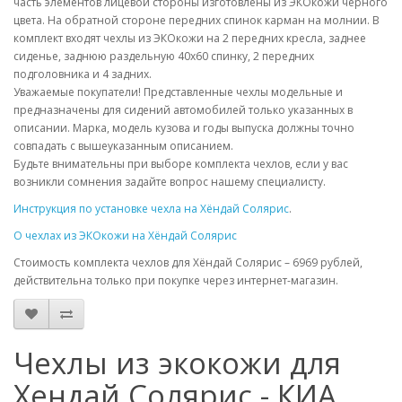
часть элементов лицевой стороны изготовлены из ЭКОкожи чёрного
цвета. На обратной стороне передних спинок карман на молнии. В
комплект входят чехлы из ЭКОкожи на 2 передних кресла, заднее
сиденье, заднюю раздельную 40х60 спинку, 2 передних
подголовника и 4 задних.
Уважаемые покупатели! Представленные чехлы модельные и
предназначены для сидений автомобилей только указанных в
описании. Марка, модель кузова и годы выпуска должны точно
совпадать с вышеуказанным описанием.
Будьте внимательны при выборе комплекта чехлов, если у вас
возникли сомнения задайте вопрос нашему специалисту.
Инструкция по установке чехла на Хёндай Солярис
.
О чехлах из ЭКОкожи на Хёндай Солярис
Стоимость комплекта чехлов для Хёндай Солярис – 6969 рублей,
действительна только при покупке через интернет-магазин.
Чехлы из экокожи для
Хендай Солярис - КИА