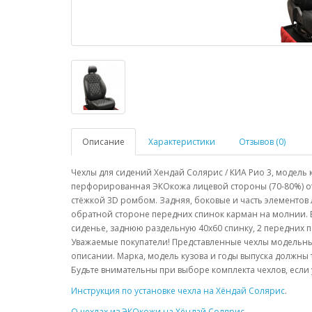
Описание
Характеристики
Отзывов (0)
Чехлы для сидений Хендай Солярис / КИА Рио 3, модель к
перфорированная ЭКОкожа лицевой стороны (70-80%) о
стёжкой 3D ромбом. Задняя, боковые и часть элементов
обратной стороне передних спинок карман на молнии. В
сиденье, заднюю раздельную 40х60 спинку, 2 передних п
Уважаемые покупатели! Представленные чехлы модельны
описании. Марка, модель кузова и годы выпуска должны
Будьте внимательны при выборе комплекта чехлов, если 
Инструкция по установке чехла на Хёндай Солярис
.
О чехлах из ЭКОкожи на Хёндай Солярис