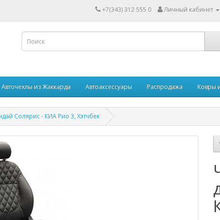
+7(343) 312 555 0
Личный кабинет
Авточехлы из Жаккарда
Автоаксессуары
Распродажа
Ковры 
дай Солярис - КИА Рио 3, Хэтчбек