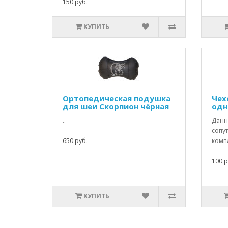
150 руб.
КУПИТЬ
Ортопедическая подушка
Чех
для шеи Скорпион чёрная
одн
..
Данны
сопу
650 руб.
компл
100 р
КУПИТЬ