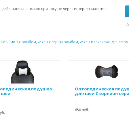
, действительна только при покупке через интернет-магазин.
 КИА Рио 3 с ромбом
,
чехлы с серым ромбом
,
чехлы из экокожи для автом
опедическая подушка
Ортопедическая поду
 шеи
для шеи Скорпион сер
..
650 руб.
уб.