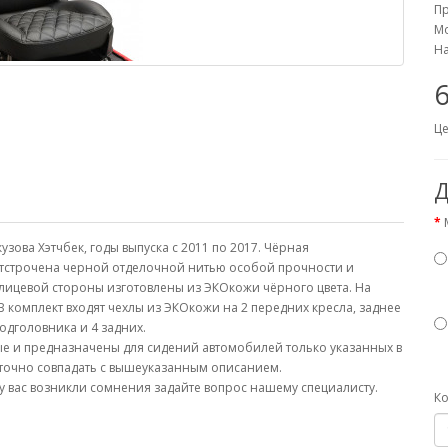
П
Мо
На
6
Це
Д
узова Хэтчбек, годы выпуска с 2011 по 2017. Чёрная
тстрочена черной отделочной нитью особой прочности и
 лицевой стороны изготовлены из ЭКОкожи чёрного цвета. На
 комплект входят чехлы из ЭКОкожи на 2 передних кресла, заднее
одголовника и 4 задних.
е и предназначены для сидений автомобилей только указанных в
 точно совпадать с вышеуказанным описанием.
у вас возникли сомнения задайте вопрос нашему специалисту.
Ко