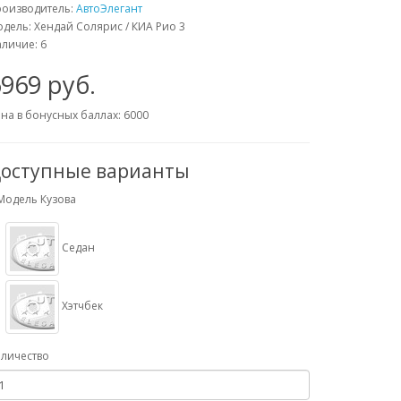
роизводитель:
АвтоЭлегант
дель: Хендай Солярис / КИА Рио 3
личие: 6
969 руб.
на в бонусных баллах: 6000
оступные варианты
Модель Кузова
Седан
Хэтчбек
личество