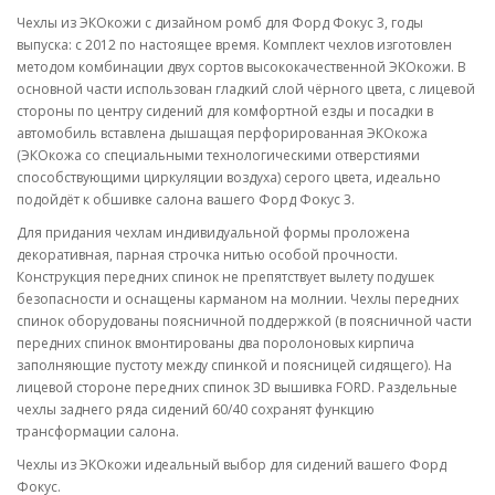
Чехлы из ЭКОкожи с дизайном ромб для Форд Фокус 3, годы
выпуска: с 2012 по настоящее время. Комплект чехлов изготовлен
методом комбинации двух сортов высококачественной ЭКОкожи. В
основной части использован гладкий слой чёрного цвета, с лицевой
стороны по центру сидений для комфортной езды и посадки в
автомобиль вставлена дышащая перфорированная ЭКОкожа
(ЭКОкожа со специальными технологическими отверстиями
способствующими циркуляции воздуха) серого цвета, идеально
подойдёт к обшивке салона вашего Форд Фокус 3.
Для придания чехлам индивидуальной формы проложена
декоративная, парная строчка нитью особой прочности.
Конструкция передних спинок не препятствует вылету подушек
безопасности и оснащены карманом на молнии. Чехлы передних
спинок оборудованы поясничной поддержкой (в поясничной части
передних спинок вмонтированы два поролоновых кирпича
заполняющие пустоту между спинкой и поясницей сидящего). На
лицевой стороне передних спинок 3D вышивка FORD. Раздельные
чехлы заднего ряда сидений 60/40 сохранят функцию
трансформации салона.
Чехлы из ЭКОкожи идеальный выбор для сидений вашего Форд
Фокус.