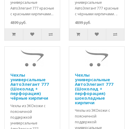
универсальные
универсальные
АвтоЭлегант 777 красные
АвтоЭлегант 777 красные
с красными кирпичами...
с чёрными кирпичами. ..
4899 руб.
4899 руб.
Чехлы
Чехлы
универсальные
универсальные
АвтоЭлегант 777
АвтоЭлегант 777
(Шоколад +
(Шоколад +
перфорация)
перфорация)
чёрные кирпичи
шоколадные
кирпичи
Чехлы из ЭКОкожи с
Чехлы из ЭКОкожи с
поясничной
поясничной
поддержкой
поддержкой
универсальные
универсальные
АвтоЭлегант 777