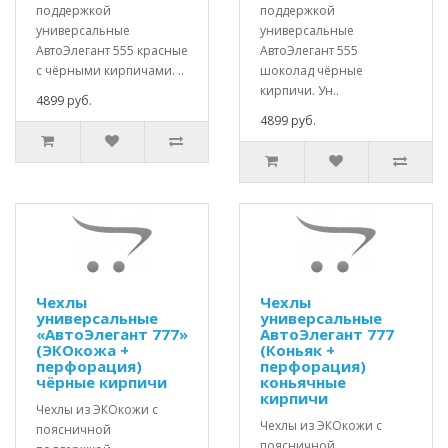
поддержкой
поддержкой
универсальные
универсальные
АвтоЭлегант 555 красные
АвтоЭлегант 555
с чёрными кирпичами. ..
шоколад чёрные
кирпичи. Ун..
4899 руб.
4899 руб.
Чехлы
Чехлы
универсальные
универсальные
«АвтоЭлегант 777»
АвтоЭлегант 777
(ЭКОкожа +
(Коньяк +
перфорация)
перфорация)
чёрные кирпичи
коньячные
кирпичи
Чехлы из ЭКОкожи с
Чехлы из ЭКОкожи с
поясничной
поясничной