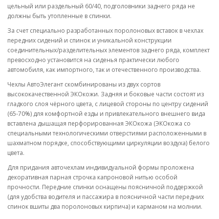
цельный или раздельный 60/40, подголовники заднего ряда не
должны быть утопленные в спинки.
За счет специально разработанных поролоновых вставок в чехлах
передних сидений и спинок и уникальной конструкции
соединительных/разделительных элементов заднего ряда, комплект
превосходно установится на сиденья практически любого
автомобиля, как импортного, так и отечественного производства.
Чехлы АвтоЭлегант скомбинированы из двух сортов
высококачественной ЭКОкожи. Задняя и боковые части состоят из
гладкого слоя чёрного цвета, с лицевой стороны по центру сидений
(65-70%) для комфортной езды и привлекательного внешнего вида
вставлена дышащая перфорированная ЭКОкожа (ЭКОкожа со
специальными технологическими отверстиями расположенными в
шахматном порядке, способствующими циркуляции воздуха) белого
цвета.
Для придания авточехлам индивидуальной формы проложена
декоративная парная строчка капроновой нитью особой
прочности. Передние спинки оснащены поясничной поддержкой
(для удобства водителя и пассажира в поясничной части передних
спинок вшиты два поролоновых кирпича) и карманом на молнии.