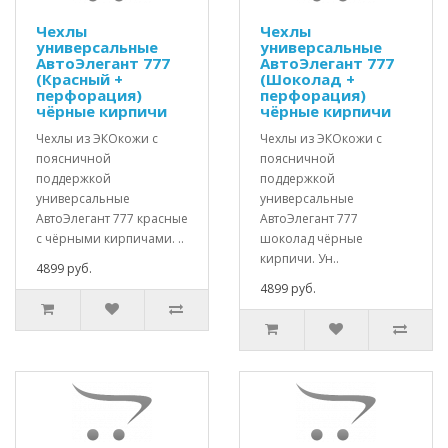
Чехлы
Чехлы
универсальные
универсальные
АвтоЭлегант 777
АвтоЭлегант 777
(Красный +
(Шоколад +
перфорация)
перфорация)
чёрные кирпичи
чёрные кирпичи
Чехлы из ЭКОкожи с
Чехлы из ЭКОкожи с
поясничной
поясничной
поддержкой
поддержкой
универсальные
универсальные
АвтоЭлегант 777 красные
АвтоЭлегант 777
с чёрными кирпичами. ..
шоколад чёрные
кирпичи. Ун..
4899 руб.
4899 руб.