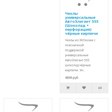
Чехлы
универсальные
АвтоЭлегант 555
(Шоколад +
перфорация)
чёрные кирпичи
Чехлы из ЭКОкожи с
поясничной
поддержкой
универсальные
АвтоЭлегант 555
шоколад чёрные
кирпичи. Ун..
4899 руб.