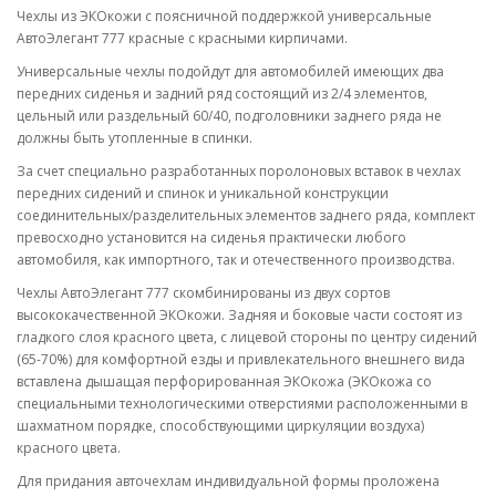
Чехлы из ЭКОкожи с поясничной поддержкой универсальные
АвтоЭлегант 777 красные с красными кирпичами.
Универсальные чехлы подойдут для автомобилей имеющих два
передних сиденья и задний ряд состоящий из 2/4 элементов,
цельный или раздельный 60/40, подголовники заднего ряда не
должны быть утопленные в спинки.
За счет специально разработанных поролоновых вставок в чехлах
передних сидений и спинок и уникальной конструкции
соединительных/разделительных элементов заднего ряда, комплект
превосходно установится на сиденья практически любого
автомобиля, как импортного, так и отечественного производства.
Чехлы АвтоЭлегант 777 скомбинированы из двух сортов
высококачественной ЭКОкожи. Задняя и боковые части состоят из
гладкого слоя красного цвета, с лицевой стороны по центру сидений
(65-70%) для комфортной езды и привлекательного внешнего вида
вставлена дышащая перфорированная ЭКОкожа (ЭКОкожа со
специальными технологическими отверстиями расположенными в
шахматном порядке, способствующими циркуляции воздуха)
красного цвета.
Для придания авточехлам индивидуальной формы проложена