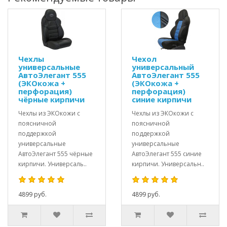
Чехлы
Чехол
универсальные
универсальный
АвтоЭлегант 555
АвтоЭлегант 555
(ЭКОкожа +
(ЭКОкожа +
перфорация)
перфорация)
чёрные кирпичи
синие кирпичи
Чехлы из ЭКОкожи с
Чехлы из ЭКОкожи с
поясничной
поясничной
поддержкой
поддержкой
универсальные
универсальные
АвтоЭлегант 555 чёрные
АвтоЭлегант 555 синие
кирпичи. Универсаль..
кирпичи. Универсальн..
4899 руб.
4899 руб.