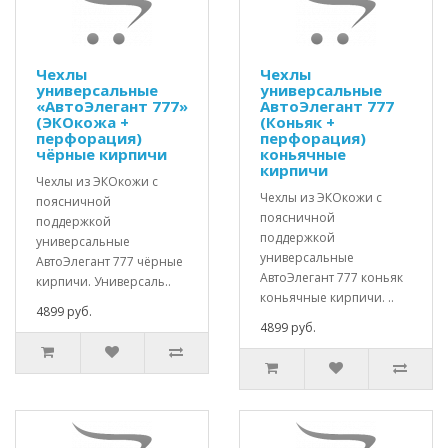
Чехлы
Чехлы
универсальные
универсальные
«АвтоЭлегант 777»
АвтоЭлегант 777
(ЭКОкожа +
(Коньяк +
перфорация)
перфорация)
чёрные кирпичи
коньячные
кирпичи
Чехлы из ЭКОкожи с
Чехлы из ЭКОкожи с
поясничной
поясничной
поддержкой
поддержкой
универсальные
универсальные
АвтоЭлегант 777 чёрные
АвтоЭлегант 777 коньяк
кирпичи. Универсаль..
коньячные кирпичи. ..
4899 руб.
4899 руб.