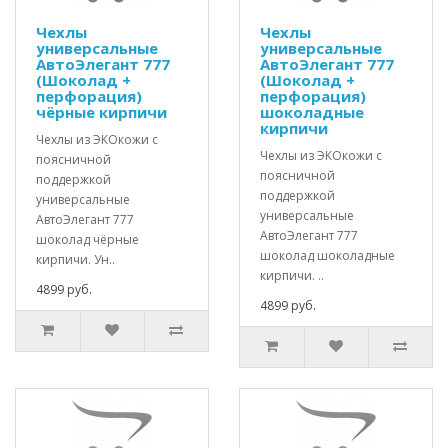
Чехлы
Чехлы
универсальные
универсальные
АвтоЭлегант 777
АвтоЭлегант 777
(Шоколад +
(Шоколад +
перфорация)
перфорация)
чёрные кирпичи
шоколадные
кирпичи
Чехлы из ЭКОкожи с
Чехлы из ЭКОкожи с
поясничной
поясничной
поддержкой
поддержкой
универсальные
универсальные
АвтоЭлегант 777
АвтоЭлегант 777
шоколад чёрные
шоколад шоколадные
кирпичи. Ун..
кирпичи. ..
4899 руб.
4899 руб.