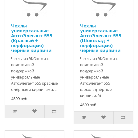
Чехлы
Чехлы
универсальные
универсальные
АвтоЭлегант 555
АвтоЭлегант 555
(Красный +
(Шоколад +
перфорация)
перфорация)
чёрные кирпичи
чёрные кирпичи
Чехлы из ЭКОкожи с
Чехлы из ЭКОкожи с
поясничной
поясничной
поддержкой
поддержкой
универсальные
универсальные
АвтоЭлегант 555 красные
АвтоЭлегант 555
с чёрными кирпичами. ..
шоколад чёрные
кирпичи. Ун..
4899 руб.
4899 руб.