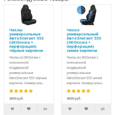
Чехлы
Чехол
универсальные
универсальный
АвтоЭлегант 555
АвтоЭлегант 555
(ЭКОкожа +
(ЭКОкожа +
перфорация)
перфорация)
чёрные кирпичи
синие кирпичи
Чехлы из ЭКОкожи с
Чехлы из ЭКОкожи с
поясничной
поясничной
поддержкой
поддержкой
универсальные
универсальные
АвтоЭлегант 555 чёрные
АвтоЭлегант 555 синие
кирпичи. Универсаль..
кирпичи. Универсальн..
4899 руб.
4899 руб.