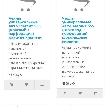
Чехлы
Чехлы
универсальные
универсальные
АвтоЭлегант 555
АвтоЭлегант 555
(Красный +
(Шоколад +
перфорация)
перфорация)
красные кирпичи
шоколадные
кирпичи
Чехлы из ЭКОкожи с
Чехлы из ЭКОкожи с
поясничной
поясничной
поддержкой
поддержкой
универсальные
универсальные
АвтоЭлегант 555 красные
АвтоЭлегант 555
с красными кирпичами...
шоколад шоколадные
4899 руб.
кирпичи. ..
4899 руб.