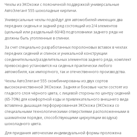
Чехлы из ЭКОкожи с поясничной поддержкой универсальные
АвтоЭлегант 555 шоколадные кирпичи.
Универсальные чехлы подойдут для автомобилей имеющих два
передних сиденья и задний ряд состоящий из 2/4 элементов
(цельный или раздельный 60/40) подголовники заднего ряда не
должны быть утопленные в спинки.
За счет специально разработанных поролоновых вставок в чехлах
передних сидений и спинок и уникальной конструкции
соединительных/разделительных элементов заднего ряда, комплект
превосходно установится на сиденья практически любого
автомобиля, как импортного, так и отечественного производства.
Чехлы АвтоЭлегант 555 скомбинированы из двух сортов
высококачественной ЭКОкожи. Задняя и боковые части состоят из
гладкого слоя чёрного цвета, с лицевой стороны по центру сидений
(65-70%) для комфортной езды и привлекательного внешнего вида
вставлена дышащая перфорированная ЭКОкожа (ЭКОкожа со
специальными технологическими отверстиями расположенными в
шахматном порядке, способствующими циркуляции воздуха)
шоколадного цвета.
Для придания авточехлам индивидуальной формы проложена