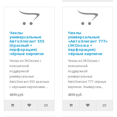
Чехлы
Чехлы
универсальные
универсальные
АвтоЭлегант 555
«АвтоЭлегант 777»
(Красный +
(ЭКОкожа +
перфорация)
перфорация)
чёрные кирпичи
чёрные кирпичи
Чехлы из ЭКОкожи с
Чехлы из ЭКОкожи с
поясничной
поясничной
поддержкой
поддержкой
универсальные
универсальные
АвтоЭлегант 555 красные
АвтоЭлегант 777 чёрные
с чёрными кирпичами. ..
кирпичи. Универсаль..
4899 руб.
4899 руб.