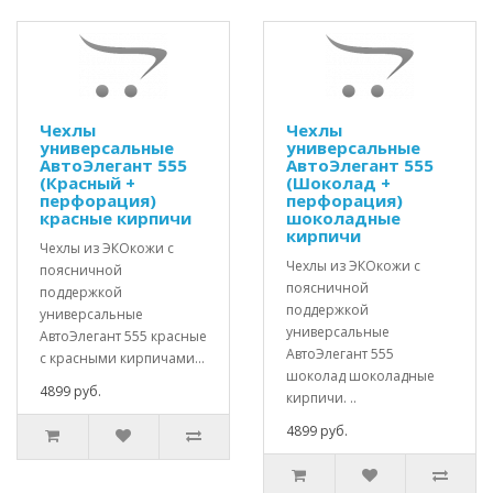
Чехлы
Чехлы
универсальные
универсальные
АвтоЭлегант 555
АвтоЭлегант 555
(Красный +
(Шоколад +
перфорация)
перфорация)
красные кирпичи
шоколадные
кирпичи
Чехлы из ЭКОкожи с
Чехлы из ЭКОкожи с
поясничной
поясничной
поддержкой
поддержкой
универсальные
универсальные
АвтоЭлегант 555 красные
АвтоЭлегант 555
с красными кирпичами...
шоколад шоколадные
4899 руб.
кирпичи. ..
4899 руб.