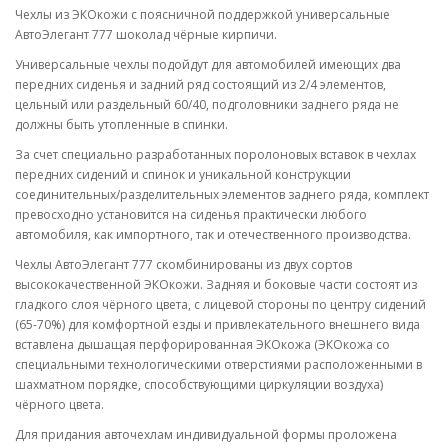
Чехлы из ЭКОкожи с поясничной поддержкой универсальные
АвтоЭлегант 777 шоколад чёрные кирпичи.
Универсальные чехлы подойдут для автомобилей имеющих два
передних сиденья и задний ряд состоящий из 2/4 элементов,
цельный или раздельный 60/40, подголовники заднего ряда не
должны быть утопленные в спинки.
За счет специально разработанных поролоновых вставок в чехлах
передних сидений и спинок и уникальной конструкции
соединительных/разделительных элементов заднего ряда, комплект
превосходно установится на сиденья практически любого
автомобиля, как импортного, так и отечественного производства.
Чехлы АвтоЭлегант 777 скомбинированы из двух сортов
высококачественной ЭКОкожи. Задняя и боковые части состоят из
гладкого слоя чёрного цвета, с лицевой стороны по центру сидений
(65-70%) для комфортной езды и привлекательного внешнего вида
вставлена дышащая перфорированная ЭКОкожа (ЭКОкожа со
специальными технологическими отверстиями расположенными в
шахматном порядке, способствующими циркуляции воздуха)
чёрного цвета.
Для придания авточехлам индивидуальной формы проложена