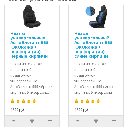
Чехлы
Чехол
универсальные
универсальный
АвтоЭлегант 555
АвтоЭлегант 555
(ЭКОкожа +
(ЭКОкожа +
перфорация)
перфорация)
чёрные кирпичи
синие кирпичи
Чехлы из ЭКОкожи с
Чехлы из ЭКОкожи с
поясничной
поясничной
поддержкой
поддержкой
универсальные
универсальные
АвтоЭлегант 555 чёрные
АвтоЭлегант 555 синие
кирпичи. Универсаль..
кирпичи. Универсальн..
4899 руб.
4899 руб.