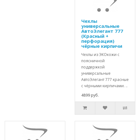
Чехлы
универсальные
АвтоЭлегант 777
(Красный +
перфорация)
чёрные кирпичи
Чехлы из ЭКОкожи с
поясничной
поддержкой
универсальные
АвтоЭлегант 777 красные
с чёрными кирпичами. ..
4899 руб.