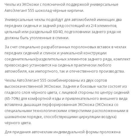
Чехлы из ЭКОкожи с поясничной поддержкой универсальные
АвтоЭлегант 555 шоколад чёрные кирпичи.
Универсальные чехлы подойдут для автомобилей имеющих два
передних сиденья и задний ряд состоящий из 2/4 элементов,
цельный или раздельный 60/40, подголовники заднего ряда не
должны быть утопленные в спинки.
За счет специально разработанных поролоновых вставок в чехлах
передних сидений и спинок и уникальной конструкции
соединительных/разделительных элементов заднего ряда, комплект
превосходно установится на сиденья практически любого
автомобиля, как импортного, так и отечественного производства.
Чехлы АвтоЭлегант 555 скомбинированы из двух сортов
высококачественной ЭКОкожи. Задняя и боковые части состоят из
гладкого слоя чёрного цвета, с лицевой стороны по центру сидений
(65-70%) для комфортной езды и привлекательного внешнего вида
вставлена дышащая перфорированная ЭКОкожа (ЭКОкожа со
специальными технологическими отверстиями расположенными в
шахматном порядке, способствующими циркуляции воздуха)
чёрного цвета.
Для придания авточехлам индивидуальной формы проложена