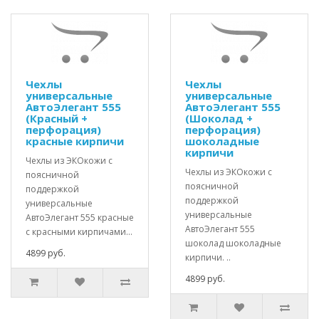
Чехлы
Чехлы
универсальные
универсальные
АвтоЭлегант 555
АвтоЭлегант 555
(Красный +
(Шоколад +
перфорация)
перфорация)
красные кирпичи
шоколадные
кирпичи
Чехлы из ЭКОкожи с
Чехлы из ЭКОкожи с
поясничной
поясничной
поддержкой
поддержкой
универсальные
универсальные
АвтоЭлегант 555 красные
АвтоЭлегант 555
с красными кирпичами...
шоколад шоколадные
4899 руб.
кирпичи. ..
4899 руб.