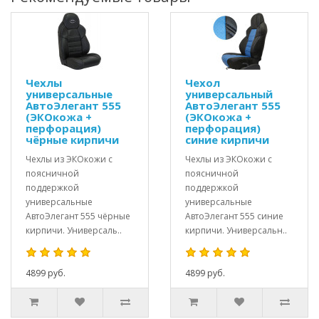
Чехлы
Чехол
универсальные
универсальный
АвтоЭлегант 555
АвтоЭлегант 555
(ЭКОкожа +
(ЭКОкожа +
перфорация)
перфорация)
чёрные кирпичи
синие кирпичи
Чехлы из ЭКОкожи с
Чехлы из ЭКОкожи с
поясничной
поясничной
поддержкой
поддержкой
универсальные
универсальные
АвтоЭлегант 555 чёрные
АвтоЭлегант 555 синие
кирпичи. Универсаль..
кирпичи. Универсальн..
4899 руб.
4899 руб.