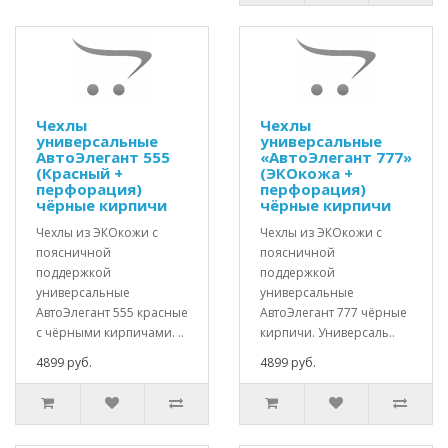
Чехлы
Чехлы
универсальные
универсальные
АвтоЭлегант 555
«АвтоЭлегант 777»
(Красный +
(ЭКОкожа +
перфорация)
перфорация)
чёрные кирпичи
чёрные кирпичи
Чехлы из ЭКОкожи с
Чехлы из ЭКОкожи с
поясничной
поясничной
поддержкой
поддержкой
универсальные
универсальные
АвтоЭлегант 555 красные
АвтоЭлегант 777 чёрные
с чёрными кирпичами. ..
кирпичи. Универсаль..
4899 руб.
4899 руб.