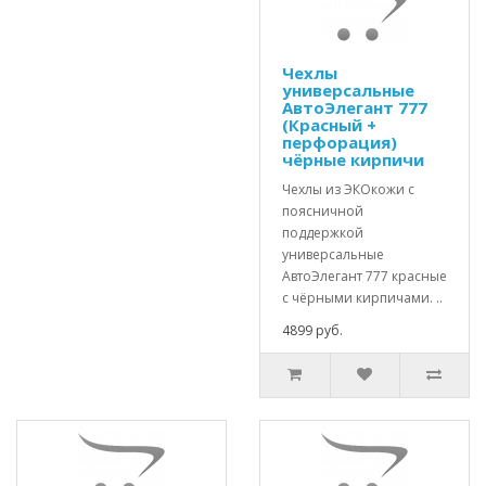
Чехлы
универсальные
АвтоЭлегант 777
(Красный +
перфорация)
чёрные кирпичи
Чехлы из ЭКОкожи с
поясничной
поддержкой
универсальные
АвтоЭлегант 777 красные
с чёрными кирпичами. ..
4899 руб.