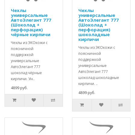
Чехлы
Чехлы
универсальные
универсальные
АвтоЭлегант 777
АвтоЭлегант 777
(Шоколад +
(Шоколад +
перфорация)
перфорация)
чёрные кирпичи
шоколадные
кирпичи
Чехлы из ЭКОкожи с
Чехлы из ЭКОкожи с
поясничной
поясничной
поддержкой
поддержкой
универсальные
универсальные
АвтоЭлегант 777
АвтоЭлегант 777
шоколад чёрные
шоколад шоколадные
кирпичи. Ун..
кирпичи. ..
4899 руб.
4899 руб.