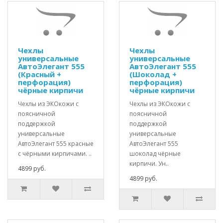
Чехлы
Чехлы
универсальные
универсальные
АвтоЭлегант 555
АвтоЭлегант 555
(Красный +
(Шоколад +
перфорация)
перфорация)
чёрные кирпичи
чёрные кирпичи
Чехлы из ЭКОкожи с
Чехлы из ЭКОкожи с
поясничной
поясничной
поддержкой
поддержкой
универсальные
универсальные
АвтоЭлегант 555 красные
АвтоЭлегант 555
с чёрными кирпичами. ..
шоколад чёрные
кирпичи. Ун..
4899 руб.
4899 руб.