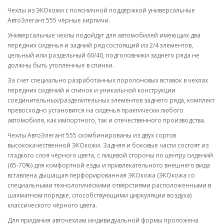
Чехлы из ЭКОкожи с поясничной поддержкой универсальные
АвтоЭлегант 555 чёрные кирпичи.
Универсальные чехлы подойдут для автомобилей имеющих два
передних сиденья и задний ряд состоящий из 2/4 элементов,
цельный или раздельный 60/40, подголовники заднего ряда не
должны быть утопленные в спинки.
За счет специально разработанных поролоновых вставок в чехлах
передних сидений и спинок и уникальной конструкции
соединительных/разделительных элементов заднего ряда, комплект
превосходно установится на сиденья практически любого
автомобиля, как импортного, так и отечественного производства.
Чехлы АвтоЭлегант 555 скомбинированы из двух сортов
высококачественной ЭКОкожи. Задняя и боковые части состоят из
гладкого слоя чёрного цвета, с лицевой стороны по центру сидений
(65-70%) для комфортной езды и привлекательного внешнего вида
вставлена дышащая перфорированная ЭКОкожа (ЭКОкожа со
специальными технологическими отверстиями расположенными в
шахматном порядке, способствующими циркуляции воздуха)
классического чёрного цвета.
Для придания авточехлам индивидуальной формы проложена