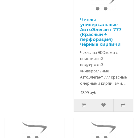
Чехлы
универсальные
АвтоЭлегант 777
(Красный +
перфорация)
чёрные кирпичи
Чехлы из ЭКОкожи с
поясничной
поддержкой
универсальные
АвтоЭлегант 777 красные
с чёрными кирпичами. ..
4899 руб.