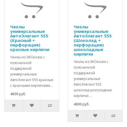
Чехлы
Чехлы
универсальные
универсальные
АвтоЭлегант 555
АвтоЭлегант 555
(Красный +
(Шоколад +
перфорация)
перфорация)
красные кирпичи
шоколадные
кирпичи
Чехлы из ЭКОкожи с
Чехлы из ЭКОкожи с
поясничной
поясничной
поддержкой
поддержкой
универсальные
универсальные
АвтоЭлегант 555 красные
АвтоЭлегант 555
с красными кирпичами...
шоколад шоколадные
4899 руб.
кирпичи. ..
4899 руб.