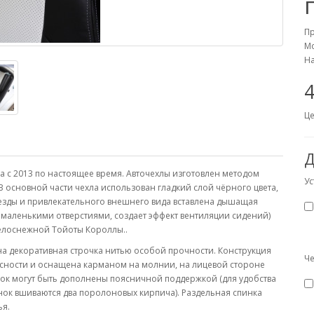
П
Мо
На
4
Це
Д
а с 2013 по настоящее время. Авточехлы изготовлен методом
Ус
 основной части чехла использован гладкий слой чёрного цвета,
 езды и привлекательного внешнего вида вставлена дышащая
аленькими отверстиями, создает эффект вентиляции сидений)
белоснежной Тойоты Короллы..
 декоративная строчка нитью особой прочности. Конструкция
Че
асности и оснащена карманом на молнии, на лицевой стороне
ок могут быть дополнены поясничной поддержкой (для удобства
нок вшиваются два поролоновых кирпича). Раздельная спинка
ья.