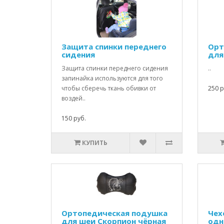
Защита спинки переднего
Орт
сидения
для
Защита спинки переднего сидения
..
запинайка используются для того
чтобы сберечь ткань обивки от
250 р
воздей..
150 руб.
КУПИТЬ
Ортопедическая подушка
Чех
для шеи Скорпион чёрная
одн