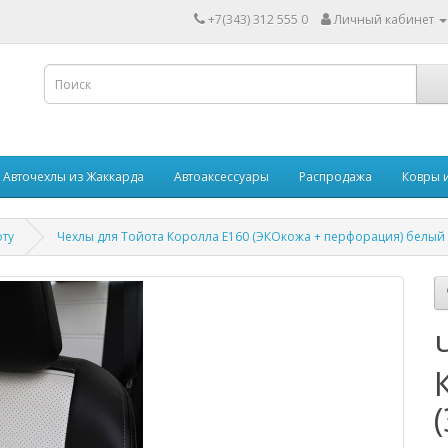
+7(343) 312 555 0
Личный кабинет
Авточехлы из Жаккарда
Автоаксессуары
Распродажа
Ковры 
оту
Чехлы для Тойота Королла Е160 (ЭКОкожа + перфорация) белый