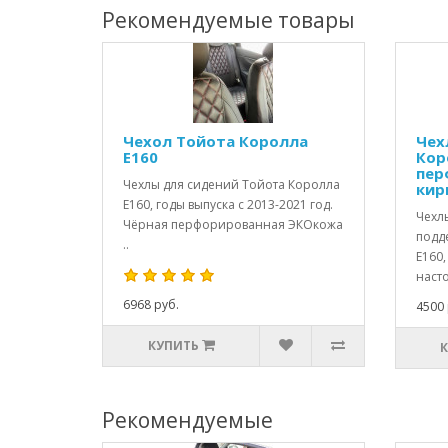
Рекомендуемые товары
Чехол Тойота Королла
Чех
Е160
Кор
пер
Чехлы для сидений Тойота Королла
кир
Е160, годы выпуска с 2013-2021 год.
Чехл
Чёрная перфорированная ЭКОкожа
подд
..
Е160,
насто
6968 руб.
4500 
КУПИТЬ
Рекомендуемые