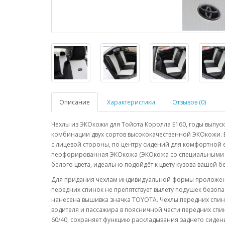
Описание
Характеристики
Отзывов (0)
Чехлы из ЭКОкожи для Тойота Королла Е160, годы выпуск
комбинации двух сортов высококачественной ЭКОкожи. В
с лицевой стороны, по центру сидений для комфортной
перфорированная ЭКОкожа (ЭКОкожа со специальными м
белого цвета, идеально подойдёт к цвету кузова вашей 
Для придания чехлам индивидуальной формы проложена
передних спинок не препятствует вылету подушек безоп
нанесена вышивка значка TOYOTA. Чехлы передних спин
водителя и пассажира в поясничной части передних спи
60/40, сохраняет функцию раскладывания заднего сиден