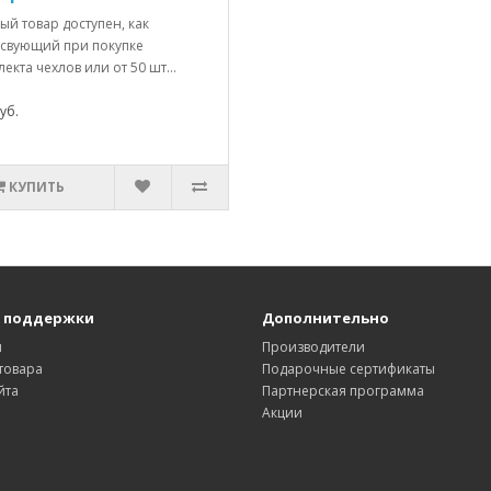
й товар доступен, как
тсвующий при покупке
екта чехлов или от 50 шт...
уб.
КУПИТЬ
 поддержки
Дополнительно
ы
Производители
товара
Подарочные сертификаты
йта
Партнерская программа
Акции