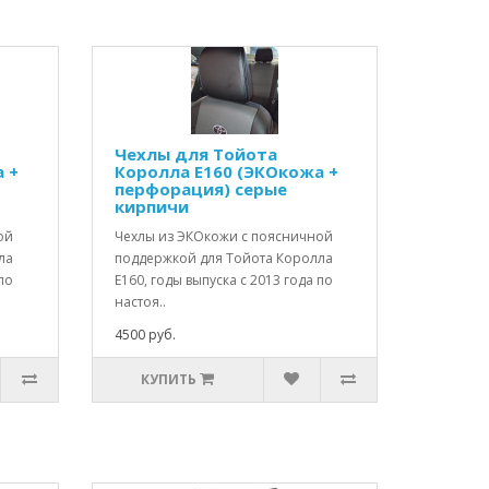
Чехлы для Тойота
 +
Королла Е160 (ЭКОкожа +
перфорация) серые
кирпичи
ой
Чехлы из ЭКОкожи с поясничной
ла
поддержкой для Тойота Королла
по
Е160, годы выпуска с 2013 года по
настоя..
4500 руб.
КУПИТЬ