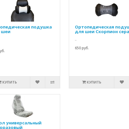
опедическая подушка
Ортопедическая поду
 шеи
для шеи Скорпион сер
..
650 руб.
уб.
КУПИТЬ
КУПИТЬ
ол универсальный
оразовый