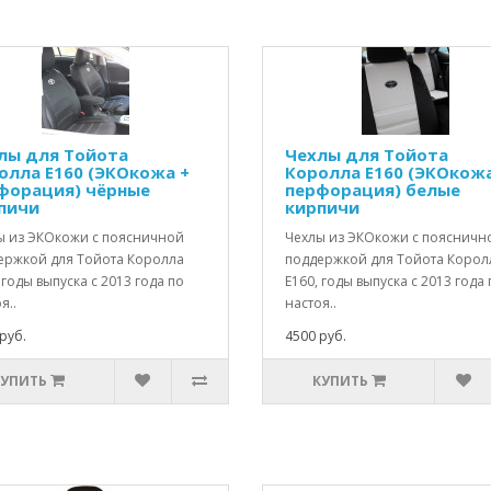
лы для Тойота
Чехлы для Тойота
олла Е160 (ЭКОкожа +
Королла Е160 (ЭКОкожа
форация) чёрные
перфорация) белые
пичи
кирпичи
ы из ЭКОкожи с поясничной
Чехлы из ЭКОкожи с поясничн
ержкой для Тойота Королла
поддержкой для Тойота Корол
 годы выпуска с 2013 года по
Е160, годы выпуска с 2013 года 
я..
настоя..
руб.
4500 руб.
КУПИТЬ
КУПИТЬ