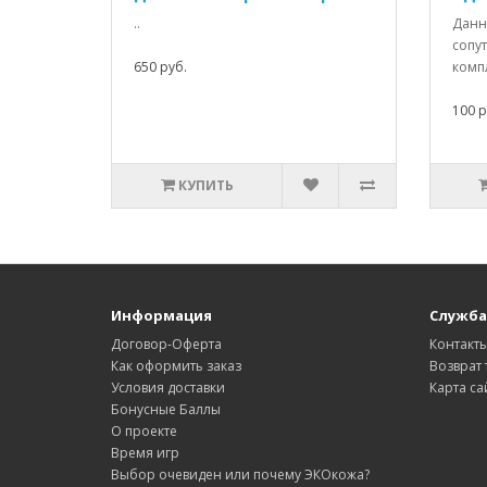
..
Данны
сопу
650 руб.
компл
100 р
КУПИТЬ
Информация
Служба
Договор-Оферта
Контакт
Как оформить заказ
Возврат 
Условия доставки
Карта са
Бонусные Баллы
О проекте
Время игр
Выбор очевиден или почему ЭКОкожа?