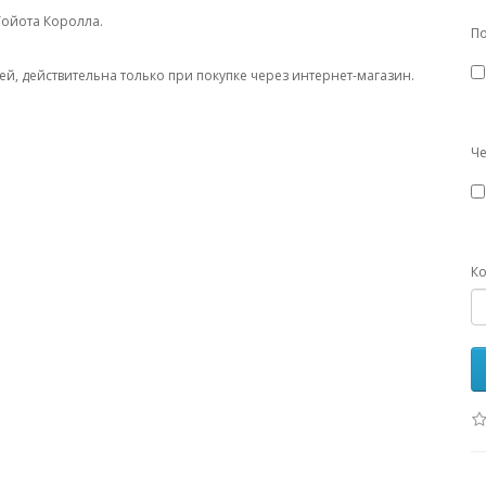
Тойота Королла.
П
ей, действительна только при покупке через интернет-магазин.
Че
Ко