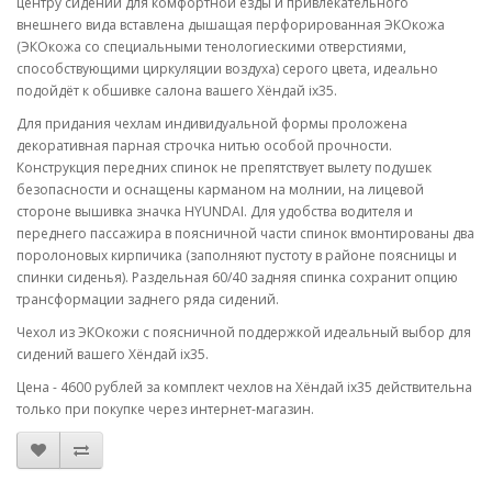
центру сидений для комфортной езды и привлекательного
внешнего вида вставлена дышащая перфорированная ЭКОкожа
(ЭКОкожа со специальными тенологиескими отверстиями,
способствующими циркуляции воздуха) серого цвета, идеально
подойдёт к обшивке салона вашего Хёндай ix35.
Для придания чехлам индивидуальной формы проложена
декоративная парная строчка нитью особой прочности.
Конструкция передних спинок не препятствует вылету подушек
безопасности и оснащены карманом на молнии, на лицевой
стороне вышивка значка HYUNDAI. Для удобства водителя и
переднего пассажира в поясничной части спинок вмонтированы два
поролоновых кирпичика (заполняют пустоту в районе поясницы и
спинки сиденья). Раздельная 60/40 задняя спинка сохранит опцию
трансформации заднего ряда сидений.
Чехол из ЭКОкожи с поясничной поддержкой идеальный выбор для
сидений вашего Хёндай ix35.
Цена - 4600 рублей за комплект чехлов на Хёндай ix35 действительна
только при покупке через интернет-магазин.