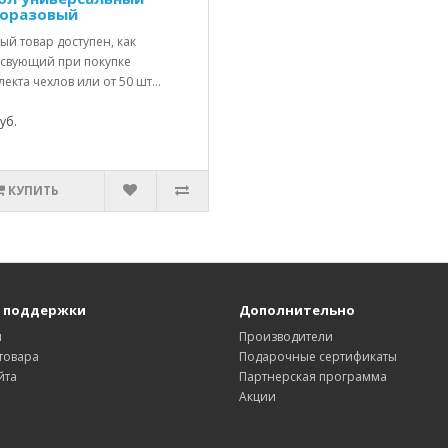
оразовый
й товар доступен, как
тсвующий при покупке
екта чехлов или от 50 шт...
уб.
КУПИТЬ
 поддержки
Дополнительно
ы
Производители
товара
Подарочные сертификаты
йта
Партнерская программа
Акции