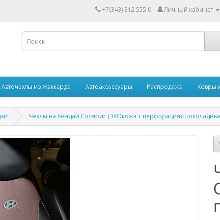
+7(343) 312 555 0
Личный кабинет
Авточехлы из Жаккарда
Автоаксессуары
Распродажа
Ковры 
дай
Чехлы на Хёндай Солярис (ЭКОкожа + перфорация) шоколадны