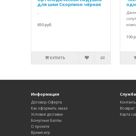
для шеи Скорпион чёрная
одн
..
Данны
сопу
650 руб.
компл
100 р
КУПИТЬ
Информация
Служба
Договор-Оферта
Контакт
Как оформить заказ
Возврат 
Условия доставки
Карта са
Бонусные Баллы
О проекте
Время игр