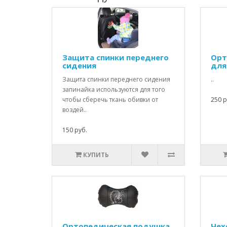
Защита спинки переднего
Орт
сидения
для
Защита спинки переднего сидения
..
запинайка используются для того
чтобы сберечь ткань обивки от
250 р
воздей..
150 руб.
КУПИТЬ
Ортопедическая подушка
Чех