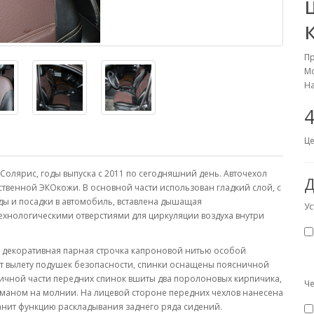
П
Мо
На
4
Це
олярис, годы выпуска с 2011 по сегодняшний день. Авточехол
Д
твенной ЭКОкожи. В основной части использован гладкий слой, с
ды и посадки в автомобиль, вставлена дышащая
Ус
хнологическими отверстиями для циркуляции воздуха внутри
декоративная парная строчка капроновой нитью особой
ет вылету подушек безопасности, спинки оснащены поясничной
ничной части передних спинок вшиты два поролоновых кирпичика,
Че
рманом на молнии. На лицевой стороне передних чехлов нанесена
анит функцию раскладывания заднего ряда сидений.