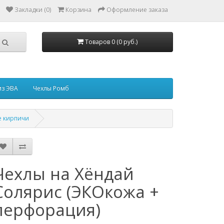
Закладки (0)
Корзина
Оформление заказа
Товаров 0 (0 руб.)
из ЭВА
Чехлы Ромб
е кирпичи
Чехлы на Хёндай
Солярис (ЭКОкожа +
перфорация)