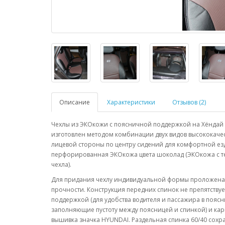
Описание
Характеристики
Отзывов (2)
Чехлы из ЭКОкожи с поясничной поддержкой на Хёндай С
изготовлен методом комбинации двух видов высококачес
лицевой стороны по центру сидений для комфортной ез
перфорированная ЭКОкожа цвета шоколад (ЭКОкожа с те
чехла).
Для придания чехлу индивидуальной формы проложена 
прочности. Конструкция передних спинок не препятству
поддержкой (для удобства водителя и пассажира в пояс
заполняющие пустоту между поясницей и спинкой) и ка
вышивка значка HYUNDAI. Раздельная спинка 60/40 сохр