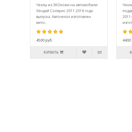
Чехлы из ЭКОкожи на автомобили
Чехл
Хёндай Солярис 2011-2016 года
подд
выпуска. Авточехол изготовлен
2011-
мето..
изгот
4500 руб.
4400 
КУПИТЬ