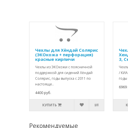
Чехлы для Хёндай Солярис
Чех
(ЭКОкожа + перфорация)
Хен
красные кирпичи
3, С
Чехлы из ЭКОкожи с поясничной
Чехл
поддержкой для сидений Хёндай
/ КИА
Солярис, годы выпуска с 2011 по
годы 
настояще..
6969 
4400 руб.
КУПИТЬ
Рекомендуемые