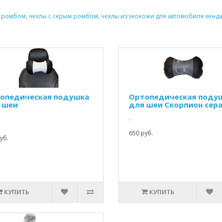
с ромбом
,
чехлы с серым ромбом
,
чехлы из экокожи для автомобиля хенд
опедическая подушка
Ортопедическая поду
 шеи
для шеи Скорпион сер
..
650 руб.
уб.
КУПИТЬ
КУПИТЬ