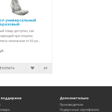
ол универсальный
оразовый
й товар доступен, как
тсвующий при покупке
екта чехлов или от 50 шт...
уб.
КУПИТЬ
 поддержки
Дополнительно
ы
Производители
товара
Подарочные сертификаты