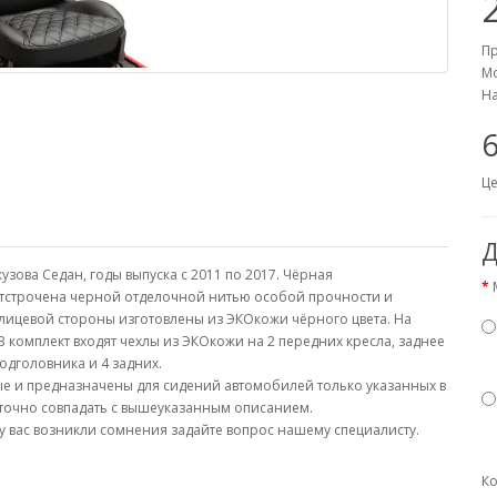
П
Мо
На
6
Це
Д
узова Седан, годы выпуска с 2011 по 2017. Чёрная
тстрочена черной отделочной нитью особой прочности и
 лицевой стороны изготовлены из ЭКОкожи чёрного цвета. На
 комплект входят чехлы из ЭКОкожи на 2 передних кресла, заднее
одголовника и 4 задних.
е и предназначены для сидений автомобилей только указанных в
 точно совпадать с вышеуказанным описанием.
у вас возникли сомнения задайте вопрос нашему специалисту.
Ко