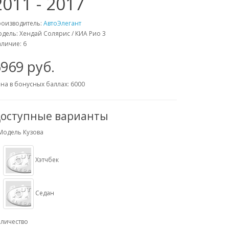
2011 - 2017
роизводитель:
АвтоЭлегант
дель: Хендай Солярис / КИА Рио 3
личие: 6
969 руб.
на в бонусных баллах: 6000
оступные варианты
Модель Кузова
Хэтчбек
Седан
личество