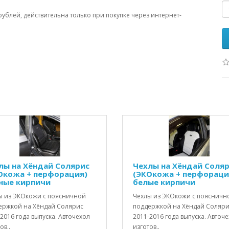
рублей, действительна только при покупке через интернет-
лы на Хёндай Солярис
Чехлы на Хёндай Соля
Окожа + перфорация)
(ЭКОкожа + перфораци
ные кирпичи
белые кирпичи
ы из ЭКОкожи с поясничной
Чехлы из ЭКОкожи с поясничн
ержкой на Хёндай Солярис
поддержкой на Хёндай Соляр
2016 года выпуска. Авточехол
2011-2016 года выпуска. Авточ
ов..
изготов..