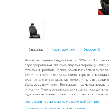
Описание
Характеристики
Отзывов (0)
Чехлы для сидений Хендай Солярис / КИА Рио 3, модель к
перфорированная ЭКОкожа лицевой стороны (70-80%) о
стёжкой 3D ромбом. Задняя, боковые и часть элементов
обратной стороне передних спинок карман на молнии. В
сиденье, заднюю раздельную 40х60 спинку, 2 передних п
Уважаемые покупатели! Представленные чехлы модельны
описании. Марка, модель кузова и годы выпуска должны
Будьте внимательны при выборе комплекта чехлов, если 
Инструкция по установке чехла на Хёндай Солярис
.
О чехлах из ЭКОкожи на Хёндай Солярис