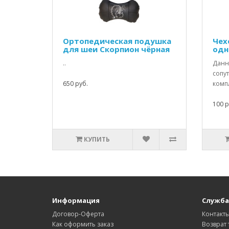
Ортопедическая подушка
Чех
для шеи Скорпион чёрная
одн
..
Данны
сопу
650 руб.
компл
100 р
КУПИТЬ
Информация
Служба
Договор-Оферта
Контакт
Как оформить заказ
Возврат 