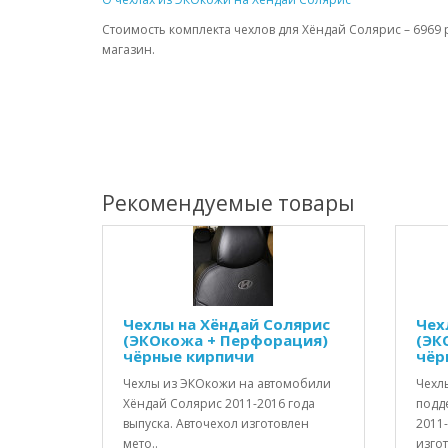
Стоимость комплекта чехлов для Хёндай Солярис – 6969 
магазин.
Рекомендуемые товары
Чехлы на Хёндай Солярис
Чех
(ЭКОкожа + Перфорация)
(ЭК
чёрные кирпичи
чёр
Чехлы из ЭКОкожи на автомобили
Чехл
Хёндай Солярис 2011-2016 года
подд
выпуска. Авточехол изготовлен
2011-
мето..
изгот