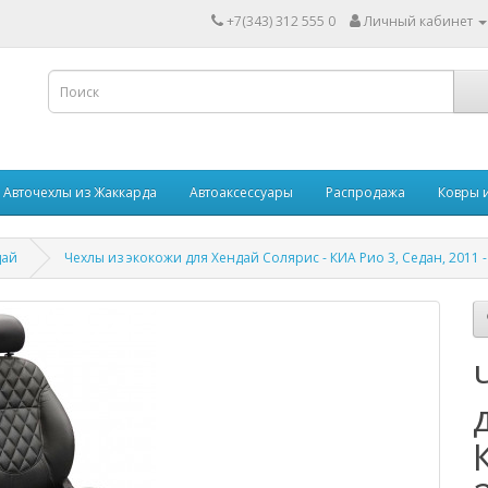
+7(343) 312 555 0
Личный кабинет
Авточехлы из Жаккарда
Автоаксессуары
Распродажа
Ковры 
дай
Чехлы из экокожи для Хендай Солярис - КИА Рио 3, Седан, 2011 -