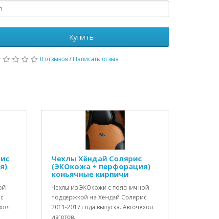
Купить
0 отзывов
/
Написать отзыв
рис
Чехлы Хёндай Солярис
я)
(ЭКОкожа + перфорация)
коньячные кирпичи
ой
Чехлы из ЭКОкожи с поясничной
ис
поддержкой на Хёндай Солярис
ехол
2011-2017 года выпуска. Авточехол
изготов..