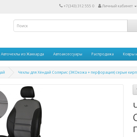
+7(343) 312 555 0
Личный кабинет
Авточехлы из Жаккарда
Автоаксессуары
Распродажа
Ковры 
дай
Чехлы для Хёндай Солярис (ЭКОкожа + перфорация) серые кир