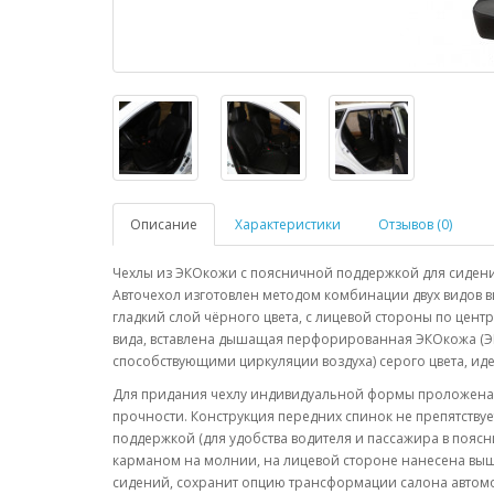
Описание
Характеристики
Отзывов (0)
Чехлы из ЭКОкожи с поясничной поддержкой для сидений
Авточехол изготовлен методом комбинации двух видов 
гладкий слой чёрного цвета, с лицевой стороны по цен
вида, вставлена дышащая перфорированная ЭКОкожа (Э
способствующими циркуляции воздуха) серого цвета, ид
Для придания чехлу индивидуальной формы проложена 
прочности. Конструкция передних спинок не препятству
поддержкой (для удобства водителя и пассажира в пояс
карманом на молнии, на лицевой стороне нанесена выши
сидений, сохранит опцию трансформации салона автом