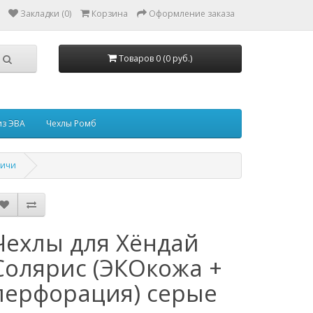
Закладки (0)
Корзина
Оформление заказа
Товаров 0 (0 руб.)
из ЭВА
Чехлы Ромб
пичи
Чехлы для Хёндай
Солярис (ЭКОкожа +
перфорация) серые