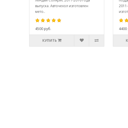
Хёндай Солярис 2011-2016 года
подд
выпуска. Авточехол изготовлен
2011-
мето..
изгот
4500 руб.
4400 
КУПИТЬ