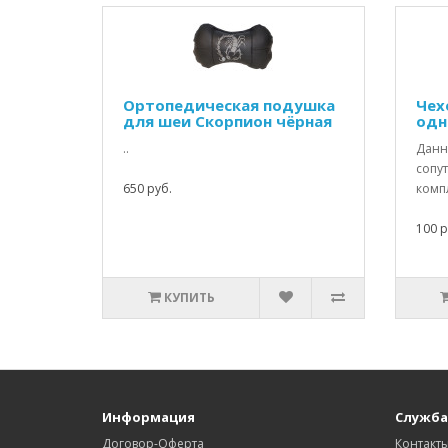
Ортопедическая подушка
Чех
для шеи Скорпион чёрная
одн
..
Данны
сопу
650 руб.
компл
100 р
КУПИТЬ
Информация
Служба
Договор-Оферта
Контакт