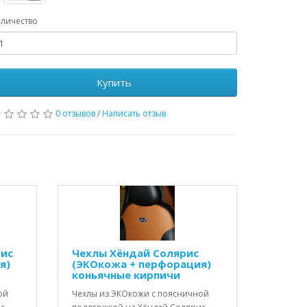
личество
Купить
0 отзывов
/
Написать отзыв
рис
Чехлы Хёндай Солярис
я)
(ЭКОкожа + перфорация)
коньячные кирпичи
ой
Чехлы из ЭКОкожи с поясничной