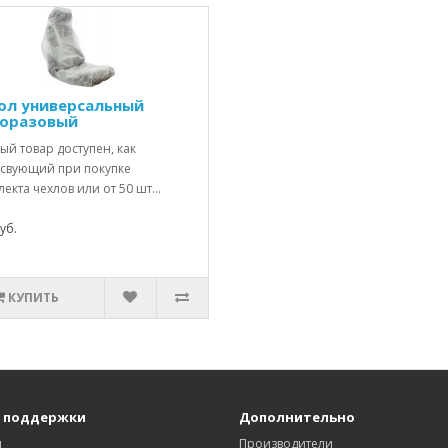
ол универсальный
оразовый
й товар доступен, как
тсвующий при покупке
екта чехлов или от 50 шт...
уб.
КУПИТЬ
 поддержки
Дополнительно
ы
Производители