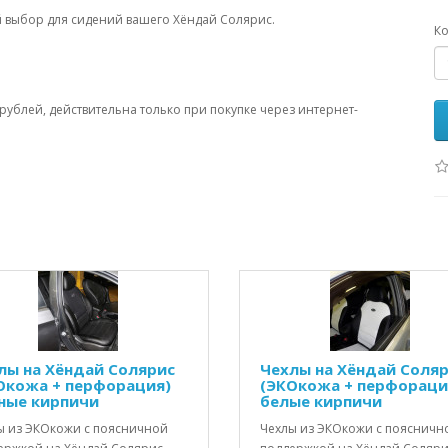
 выбор для сидений вашего Хёндай Солярис.
Ко
рублей, действительна только при покупке через интернет-
лы на Хёндай Солярис
Чехлы на Хёндай Соля
Окожа + перфорация)
(ЭКОкожа + перфораци
ные кирпичи
белые кирпичи
ы из ЭКОкожи с поясничной
Чехлы из ЭКОкожи с поясничн