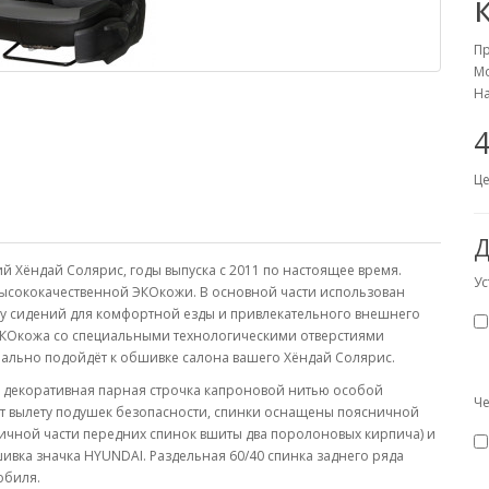
П
Мо
На
4
Це
Д
 Хёндай Солярис, годы выпуска с 2011 по настоящее время.
Ус
высококачественной ЭКОкожи. В основной части использован
тру сидений для комфортной езды и привлекательного внешнего
КОкожа со специальными технологическими отверстиями
еально подойдёт к обшивке салона вашего Хёндай Солярис.
декоративная парная строчка капроновой нитью особой
Че
ет вылету подушек безопасности, спинки оснащены поясничной
ничной части передних спинок вшиты два поролоновых кирпича) и
вка значка HYUNDAI. Раздельная 60/40 спинка заднего ряда
обиля.