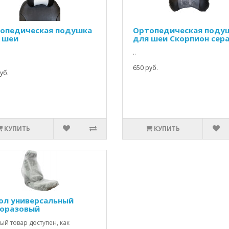
опедическая подушка
Ортопедическая поду
 шеи
для шеи Скорпион сер
..
650 руб.
уб.
КУПИТЬ
КУПИТЬ
ол универсальный
оразовый
й товар доступен, как