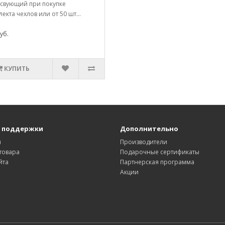
тсвующий при покупке
екта чехлов или от 50 шт...
уб.
КУПИТЬ
 поддержки
Дополнительно
ы
Производители
товара
Подарочные сертификаты
йта
Партнерская программа
Акции