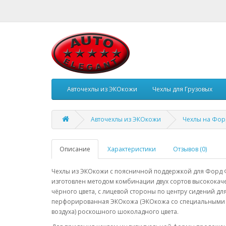
Авточехлы из ЭКОкожи
Чехлы для Грузовых
Авточехлы из ЭКОкожи
Чехлы на Фор
Описание
Характеристики
Отзывов (0)
Чехлы из ЭКОкожи с поясничной поддержкой для Форд Фок
изготовлен методом комбинации двух сортов высококач
чёрного цвета, с лицевой стороны по центру сидений д
перфорированная ЭКОкожа (ЭКОкожа со специальными 
воздуха) роскошного шоколадного цвета.