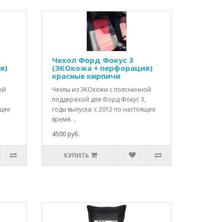
Чехол Форд Фокус 3
я)
(ЭКОкожа + перфорация)
красные кирпичи
ой
Чехлы из ЭКОкожи с поясничной
,
поддержкой для Форд Фокус 3,
ящее
годы выпуска: с 2012 по настоящее
время. ..
4500 руб.
КУПИТЬ