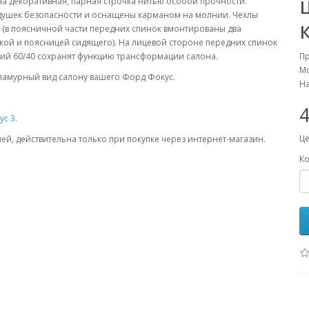
 декоративная, парная строчка нитью особой прочности.
подушек безопасности и оснащены карманом на молнии. Чехлы
(в поясничной части передних спинок вмонтированы два
ой и поясницей сидящего). На лицевой стороне передних спинок
ний 60/40 сохранят функцию трансформации салона.
П
Мо
ламурный вид салону вашего Форд Фокус.
На
4
ус 3
.
Це
лей, действительна только при покупке через интернет-магазин.
Ко