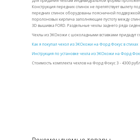
Для придания чехлам индивидуальной формы проложена
Конструкция передних спинок не препятствует вылету 
передних спинок оборудованы поясничной поддержкой 
поролоновых кирпича заполняющие пустоту между спинк
3D вышивка FORD. Раздельные чехлы заднего ряда сиде
Чехлы из ЭКОкожи с шоколадными вставками придадут г
Как я покупал чехол из ЭКОкожи на Форд Фокус в стихах
Инструкция по установке чехла из ЭКОкожи на Форд Фок
Стоимость комплекта чехлов на Форд Фокус 3 - 4300 руб