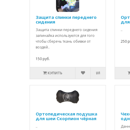
Защита спинки переднего
Орт
сидения
для
Защита спинки переднего сидения
..
запинайка используются для того
чтобы сберечь ткань обивки от
250 р
воздей..
150 руб.
КУПИТЬ
Ортопедическая подушка
Чех
для шеи Скорпион чёрная
одн
..
Данны