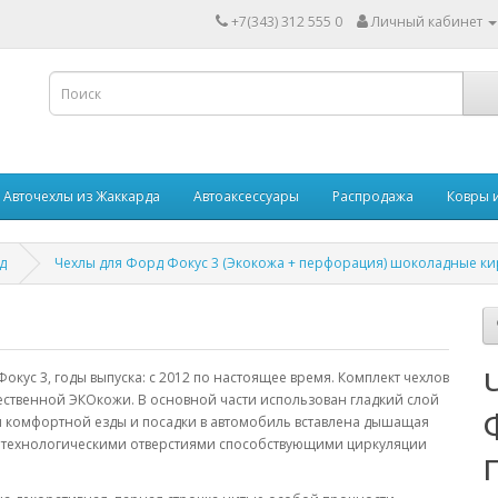
+7(343) 312 555 0
Личный кабинет
Авточехлы из Жаккарда
Автоаксессуары
Распродажа
Ковры 
д
Чехлы для Форд Фокус 3 (Экокожа + перфорация) шоколадные к
ус 3, годы выпуска: с 2012 по настоящее время. Комплект чехлов
ественной ЭКОкожи. В основной части использован гладкий слой
ля комфортной езды и посадки в автомобиль вставлена дышащая
технологическими отверстиями способствующими циркуляции