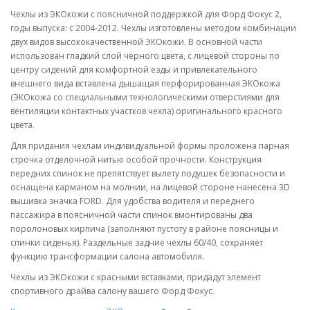
Чехлы из ЭКОкожи с поясничной поддержкой для Форд Фокус 2,
годы выпуска: с 2004-2012. Чехлы изготовлены методом комбинации
двух видов высококачественной ЭКОкожи. В основной части
использован гладкий слой чёрного цвета, с лицевой стороны по
центру сидений для комфортной езды и привлекательного
внешнего вида вставлена дышащая перфорированная ЭКОкожа
(ЭКОкожа со специальными технологическими отверстиями для
вентиляции контактных участков чехла) оригинального красного
цвета.
Для придания чехлам индивидуальной формы проложена парная
строчка отделочной нитью особой прочности. Конструкция
передних спинок не препятствует вылету подушек безопасности и
оснащена карманом на молнии, на лицевой стороне нанесена 3D
вышивка значка FORD. Для удобства водителя и переднего
пассажира в поясничной части спинок вмонтированы два
поролоновых кирпича (заполняют пустоту в районе поясницы и
спинки сиденья). Раздельные задние чехлы 60/40, сохраняет
функцию трансформации салона автомобиля.
Чехлы из ЭКОкожи с красными вставками, придадут элемент
спортивного драйва салону вашего Форд Фокус.