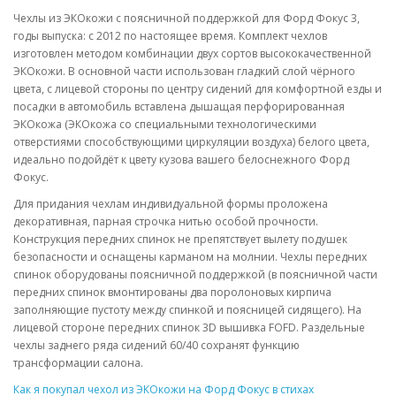
Чехлы из ЭКОкожи с поясничной поддержкой для Форд Фокус 3,
годы выпуска: с 2012 по настоящее время. Комплект чехлов
изготовлен методом комбинации двух сортов высококачественной
ЭКОкожи. В основной части использован гладкий слой чёрного
цвета, с лицевой стороны по центру сидений для комфортной езды и
посадки в автомобиль вставлена дышащая перфорированная
ЭКОкожа (ЭКОкожа со специальными технологическими
отверстиями способствующими циркуляции воздуха) белого цвета,
идеально подойдёт к цвету кузова вашего белоснежного Форд
Фокус.
Для придания чехлам индивидуальной формы проложена
декоративная, парная строчка нитью особой прочности.
Конструкция передних спинок не препятствует вылету подушек
безопасности и оснащены карманом на молнии. Чехлы передних
спинок оборудованы поясничной поддержкой (в поясничной части
передних спинок вмонтированы два поролоновых кирпича
заполняющие пустоту между спинкой и поясницей сидящего). На
лицевой стороне передних спинок 3D вышивка FOFD. Раздельные
чехлы заднего ряда сидений 60/40 сохранят функцию
трансформации салона.
Как я покупал чехол из ЭКОкожи на Форд Фокус в стихах