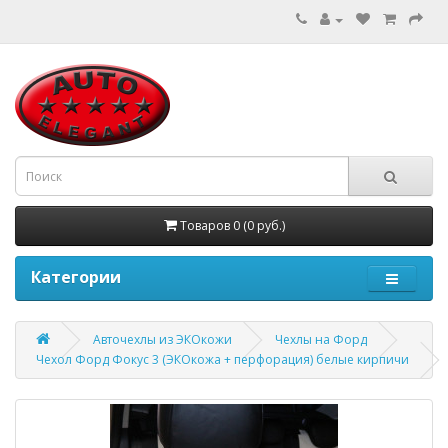
Товаров 0 (0 руб.)
Категории
Авточехлы из ЭКОкожи
Чехлы на Форд
Чехол Форд Фокус 3 (ЭКОкожа + перфорация) белые кирпичи