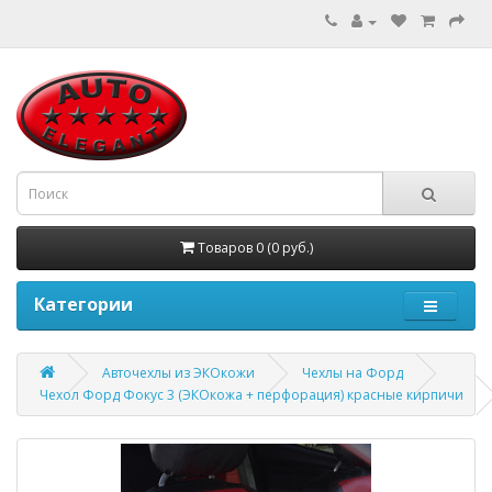
Товаров 0 (0 руб.)
Категории
Авточехлы из ЭКОкожи
Чехлы на Форд
Чехол Форд Фокус 3 (ЭКОкожа + перфорация) красные кирпичи