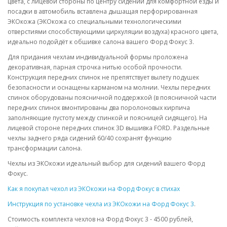
цвета, с лицевой стороны по центру сидений для комфортной езды и
посадки в автомобиль вставлена дышащая перфорированная
ЭКОкожа (ЭКОкожа со специальными технологическими
отверстиями способствующими циркуляции воздуха) красного цвета,
идеально подойдёт к обшивке салона вашего Форд Фокус 3.
Для придания чехлам индивидуальной формы проложена
декоративная, парная строчка нитью особой прочности.
Конструкция передних спинок не препятствует вылету подушек
безопасности и оснащены карманом на молнии. Чехлы передних
спинок оборудованы поясничной поддержкой (в поясничной части
передних спинок вмонтированы два поролоновых кирпича
заполняющие пустоту между спинкой и поясницей сидящего). На
лицевой стороне передних спинок 3D вышивка FORD. Раздельные
чехлы заднего ряда сидений 60/40 сохранят функцию
трансформации салона.
Чехлы из ЭКОкожи идеальный выбор для сидений вашего Форд
Фокус.
Как я покупал чехол из ЭКОкожи на Форд Фокус в стихах
Инструкция по установке чехла из ЭКОкожи на Форд Фокус 3
.
Стоимость комплекта чехлов на Форд Фокус 3 - 4500 рублей,