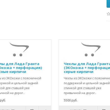
лы для Лада Гранта
Чехлы для Лада Грант
Окожа + перфорация)
(ЭКОкожа + перфораци
сные кирпичи
серые кирпичи
ы из ЭКОкожи с поясничной
Чехлы из ЭКОкожи с поясничн
ержкой и цельной задней
поддержкой и цельной задней
кой для ставшей уже
спинкой для ставшей уже
ычной на дорог..
привычной на дорог..
руб.
5500 руб.