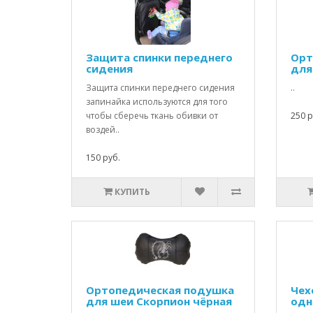
Защита спинки переднего
Орт
сидения
для
Защита спинки переднего сидения
..
запинайка используются для того
чтобы сберечь ткань обивки от
250 р
воздей..
150 руб.
КУПИТЬ
Ортопедическая подушка
Чех
для шеи Скорпион чёрная
одн