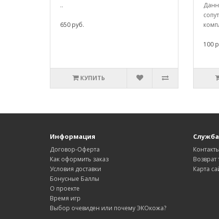
..
Данны
сопу
650 руб.
компл
100 р
КУПИТЬ
Информация
Служба
Договор-Оферта
Контакт
Как оформить заказ
Возврат 
Условия доставки
Карта са
Бонусные Баллы
О проекте
Время игр
Выбор очевиден или почему ЭКОкожа?