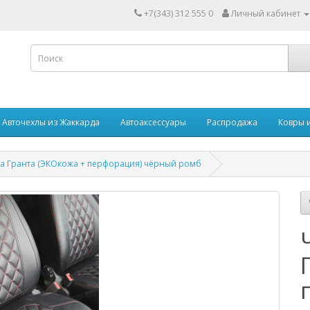
+7(343) 312 555 0
Личный кабинет
Авточехлы из Жаккарда
Автоаксессуары
Распродажа
Ковры 
да Гранта (ЭКОкожа + перфорация) чёрный ромб