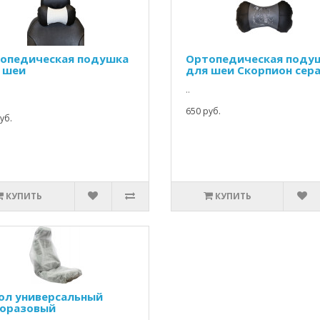
опедическая подушка
Ортопедическая поду
 шеи
для шеи Скорпион сер
..
650 руб.
уб.
КУПИТЬ
КУПИТЬ
ол универсальный
оразовый