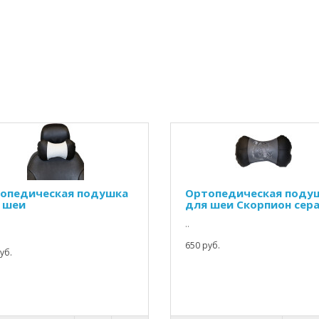
опедическая подушка
Ортопедическая поду
 шеи
для шеи Скорпион сер
..
650 руб.
уб.