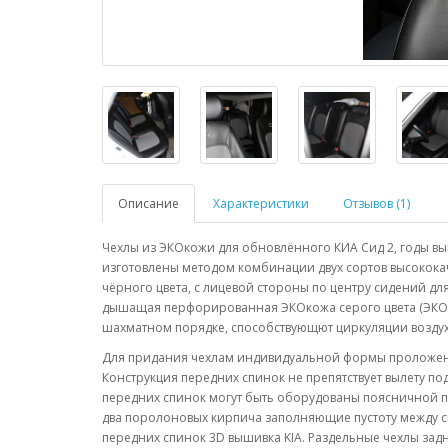
Описание
Характеристики
Отзывов (1)
Чехлы из ЭКОкожи для обновлённого КИА Сид 2, годы вып
изготовлены методом комбинации двух сортов высокока
чёрного цвета, с лицевой стороны по центру сидений д
дышащая перфорированная ЭКОкожа серого цвета (ЭКО
шахматном порядке, способствующют циркуляции воздух
Для придания чехлам индивидуальной формы проложена
Конструкция передних спинок не препятствует вылету 
передних спинок могут быть оборудованы поясничной 
два поролоновых кирпича заполняющие пустоту между с
передних спинок 3D вышивка KIA. Раздельные чехлы за