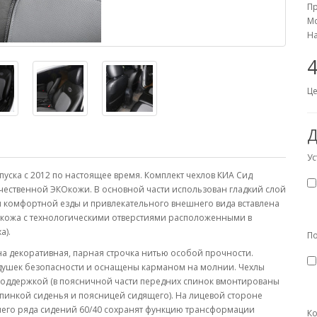
П
Мо
На
4
Це
Д
Ус
уска с 2012 по настоящее время. Комплект чехлов КИА Сид
чественной ЭКОкожи. В основной части использован гладкий слой
ля комфортной езды и привлекательного внешнего вида вставлена
кожа с технологическими отверстиями расположенными в
а).
П
 декоративная, парная строчка нитью особой прочности.
подушек безопасности и оснащены карманом на молнии. Чехлы
поддержкой (в поясничной части передних спинок вмонтированы
пинкой сиденья и поясницей сидящего). На лицевой стороне
днего ряда сидений 60/40 сохранят функцию трансформации
Ко