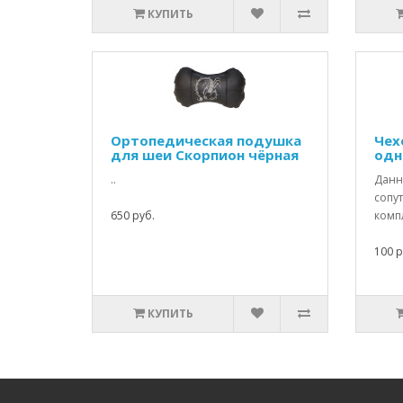
КУПИТЬ
Ортопедическая подушка
Чех
для шеи Скорпион чёрная
одн
..
Данны
сопу
650 руб.
компл
100 р
КУПИТЬ