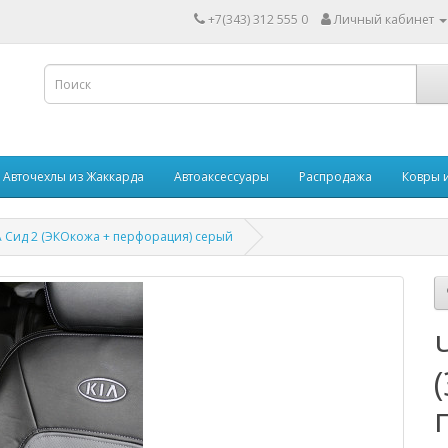
+7(343) 312 555 0
Личный кабинет
Авточехлы из Жаккарда
Автоаксессуары
Распродажа
Ковры 
А Сид 2 (ЭКОкожа + перфорация) серый