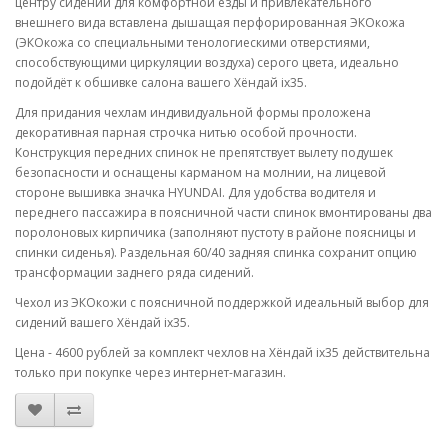
центру сидений для комфортной езды и привлекательного
внешнего вида вставлена дышащая перфорированная ЭКОкожа
(ЭКОкожа со специальными тенологиескими отверстиями,
способствующими циркуляции воздуха) серого цвета, идеально
подойдёт к обшивке салона вашего Хёндай ix35.
Для придания чехлам индивидуальной формы проложена
декоративная парная строчка нитью особой прочности.
Конструкция передних спинок не препятствует вылету подушек
безопасности и оснащены карманом на молнии, на лицевой
стороне вышивка значка HYUNDAI. Для удобства водителя и
переднего пассажира в поясничной части спинок вмонтированы два
поролоновых кирпичика (заполняют пустоту в районе поясницы и
спинки сиденья). Раздельная 60/40 задняя спинка сохранит опцию
трансформации заднего ряда сидений.
Чехол из ЭКОкожи с поясничной поддержкой идеальный выбор для
сидений вашего Хёндай ix35.
Цена - 4600 рублей за комплект чехлов на Хёндай ix35 действительна
только при покупке через интернет-магазин.