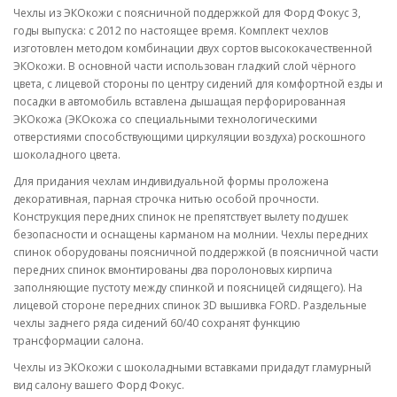
Чехлы из ЭКОкожи с поясничной поддержкой для Форд Фокус 3,
годы выпуска: с 2012 по настоящее время. Комплект чехлов
изготовлен методом комбинации двух сортов высококачественной
ЭКОкожи. В основной части использован гладкий слой чёрного
цвета, с лицевой стороны по центру сидений для комфортной езды и
посадки в автомобиль вставлена дышащая перфорированная
ЭКОкожа (ЭКОкожа со специальными технологическими
отверстиями способствующими циркуляции воздуха) роскошного
шоколадного цвета.
Для придания чехлам индивидуальной формы проложена
декоративная, парная строчка нитью особой прочности.
Конструкция передних спинок не препятствует вылету подушек
безопасности и оснащены карманом на молнии. Чехлы передних
спинок оборудованы поясничной поддержкой (в поясничной части
передних спинок вмонтированы два поролоновых кирпича
заполняющие пустоту между спинкой и поясницей сидящего). На
лицевой стороне передних спинок 3D вышивка FORD. Раздельные
чехлы заднего ряда сидений 60/40 сохранят функцию
трансформации салона.
Чехлы из ЭКОкожи с шоколадными вставками придадут гламурный
вид салону вашего Форд Фокус.