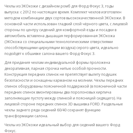
Чехлы из ЭКОкожи с дизайном ромб для Форд Фокус 3, годы
выпуска: с 2012 по настоящее время. Комплект чехлов изготовлен
методом комбинации двух сортов высококачественной ЭКОкожи. В
основной части использован гладкий слой чёрного цвета, с лицевой
стороны по центру сидений для комфортной езды и посадки в
автомобиль вставлена дышащая перфорированная ЭКОкожа
(ЭКОкожа со специальными технологическими отверстиями
способствующими циркуляции воздуха) серого цвета, идеально
подойдёт к обшивке салона вашего Форд Фокус 3.
Для придания чехлам индивидуальной формы проложена
декоративная, парная строчка нитью особой прочности.
Конструкция передних спинок не препятствует вылету подушек
безопасности и оснащены карманом на молнии. Чехлы передних
спинок оборудованы поясничной поддержкой (в поясничной части
передних спинок вмонтированы два поролоновых кирпича
заполняющие пустоту между спинкой и поясницей сидящего). На
лицевой стороне передних спинок 3D вышивка FORD. Раздельные
чехлы заднего ряда сидений 60/40 сохранят функцию
трансформации салона.
Чехлы из ЭКОкожи идеальный выбор для сидений вашего Форд
Фокус.