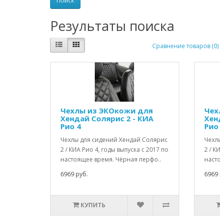
Результаты поиска
Сравнение товаров (0)
Чехлы из ЭКОкожи для
Чех
Хендай Солярис 2 - КИА
Хен
Рио 4
Рио
Чехлы для сидений Хендай Солярис
Чехл
2 / КИА Рио 4, годы выпуска с 2017 по
2 / К
настоящее время. Чёрная перфо..
наст
6969 руб.
6969 
КУПИТЬ