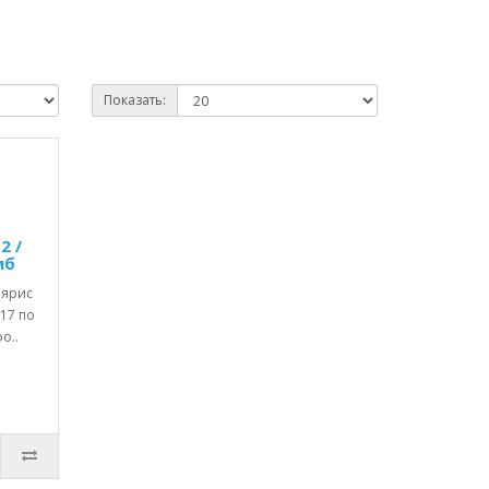
Показать:
2 /
мб
лярис
017 по
о..