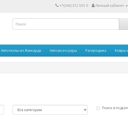
+7(343) 312 555 0
Личный кабинет
Авточехлы из Жаккарда
Автоаксессуары
Распродажа
Ковры 
Поиск в подкат