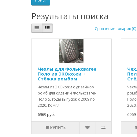
Результаты поиска
Сравнение товаров (0)
Чехлы для Фольксваген
Чех
Поло из ЭКОкожи +
Пол
Стёжка ромбом
Стё
Чехлы из ЭКОкожи с дизайном
Чехл
ромб для сидений Фольксваген
ромб
Поло 5, годы выпуска: c 2009 по
Поло 
2020. Компл..
2020.
6969 руб.
6969 
КУПИТЬ