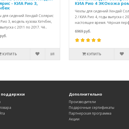
ярис - КИА Рио 3,
КИА Рио 4 ЭКОкожа ро
чбек
Чехлы для сидений Хендай Со
ы для сидений Хендай Солярис
2 / КИА Рио 4, годы выпуска с 2
 Рио 3, модель кузова Хэтчбек,
настоящее время. Чёрная перф
выпуска с 2011 по 2017. Чё..
6969 руб.
руб.
КУПИТЬ
КУПИТЬ
 поддержки
Дополнительно
ы
Производители
товара
Подарочные сертификаты
йта
Партнерская программа
Акции