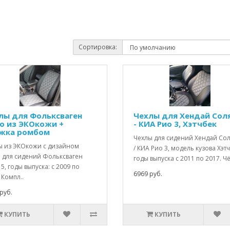
Сортировка:
лы для Фольксваген
Чехлы для Хендай Сол
о из ЭКОкожи +
- КИА Рио 3, Хэтчбек
жка ромбом
Чехлы для сидений Хендай Со
ы из ЭКОкожи с дизайном
/ КИА Рио 3, модель кузова Хэтч
 для сидений Фольксваген
годы выпуска с 2011 по 2017. Чё
5, годы выпуска: c 2009 по
6969 руб.
 Компл..
руб.
КУПИТЬ
КУПИТЬ