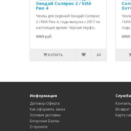
Хендай Солярис 2 / КИА
Сол
Рио 4
Хэт
Чехлы для сидений Хендай Солярис
Чехл
2 / КИА Рио 4, годы выпуска с 2017 по
/ КИА
настоящее время. Чёрная перфо..
годы 
6969 руб.
6969 
КУПИТЬ
Информация
Служба
Договор-Оферта
Контакт
Как оформить заказ
Возврат 
Условия доставки
Карта са
Бонусные Баллы
О проекте