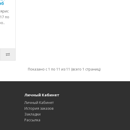
мб
лярис
017 по
о..
Показано с 1 по 11 из 11 (всего 1 страниц)
Личный Кабинет
Личный Кабинет
История заказов
Закладки
Рассылка